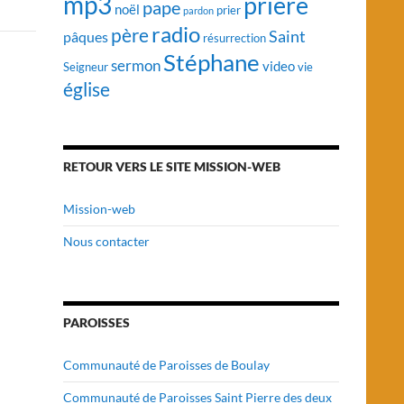
mp3
prière
pape
noël
prier
pardon
radio
père
Saint
pâques
résurrection
Stéphane
sermon
video
vie
Seigneur
église
RETOUR VERS LE SITE MISSION-WEB
Mission-web
Nous contacter
PAROISSES
Communauté de Paroisses de Boulay
Communauté de Paroisses Saint Pierre des deux