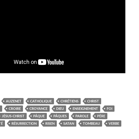
AUZENET
CATHOLIQUE
CHRÉTIENS
CHRIST
CROIRE
CROYANCE
DIEU
ENSEIGNEMENT
FOI
JÉSUS-CHRIST
PÂQUE
PÂQUES
PAROLE
PÈRE
TÉ
RÉSURRECTION
RISEN
SATAN
TOMBEAU
VERBE