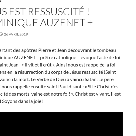
S
S EST RESSUSCITÉ !
INIQUE AUZENET +
26 AVRIL 2019
artant des apôtres Pierre et Jean découvrant le tombeau
inique AUZENET – prêtre catholique – évoque l’acte de foi
int Jean : « Il vit et il crût ». Ainsi nous est rappelée la foi
ens en la résurrection du corps de Jésus ressuscité (Saint
 vaincu la mort. Le Verbe de Dieu a vaincu Satan. Le père
us rappelle ensuite saint Paul disant : « Si le Christ n’est
ité des morts, vaine est notre foi! ». Christ est vivant, Il est
! Soyons dans la joie!