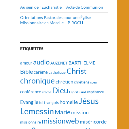
Au sein de l’Eucharistie : l’Acte de Communion
Orientations Pastorales pour une Église
Missionnaire en Moselle – P. ROCH
ÉTIQUETTES
audio
BARTHELME
amour
AUZENET
Christ
Bible
carême
catholique
chronique
chrétien
chrétiens
coeur
Dieu
conférence
Esprit Saint
espérance
creche
Jésus
homelie
Evangile
françois
foi
Lemessin
Marie
mission
missionweb
miséricorde
missionnaire