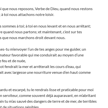
oi que nous reposons, Verbe de Dieu, quand nous restons
 à toi nous attachons notre loisir.
s sommes à toi; à toi en nous levant et en nous arrêtant;
re quand nous partons; et maintenant, c’est sur tes
ns que nous marchons droit devant nous.
es-tu m’envoyer l’un de tes anges pour me guider, un
ateur favorable qui me conduirait au moyen d’une
 feu et de nuée,
ot fendrait la mer et arrêterait les cours d’eau, qui
ait avec largesse une nourriture venue d’en haut comme
 ardu et escarpé, tu le rendrais lisse et praticable pour moi
on serviteur, comme souvent déjà auparavant, en m’abritant
in tu m’as sauvé des dangers de terre et de mer, de terribles
t de situations pénibles.