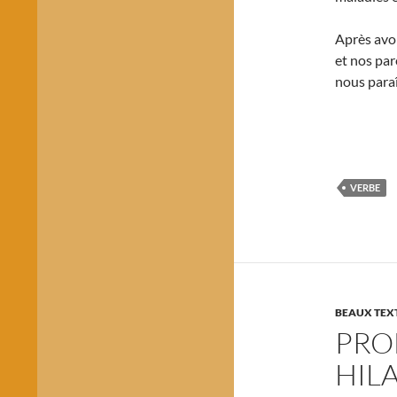
Après avoi
et nos par
nous paraî
VERBE
BEAUX TEXT
PROF
HILA