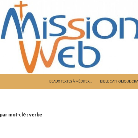
ALLER AU CONTENU
BEAUX TEXTES À MÉDITER…
BIBLE CATHOLIQUE CR
par mot-clé : verbe