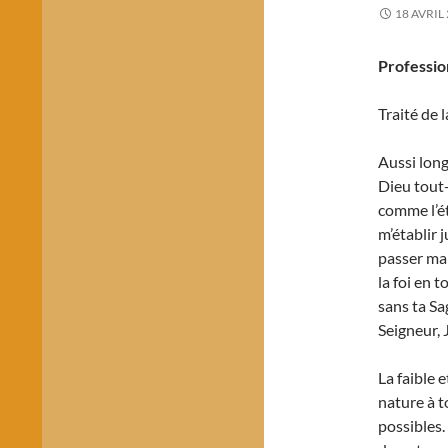
18 AVRIL
Professio
Traité de l
Aussi long
Dieu tout-
comme l’éte
m’établir 
passer ma 
la foi en 
sans ta Sa
Seigneur, 
La faible 
nature à t
possibles. 