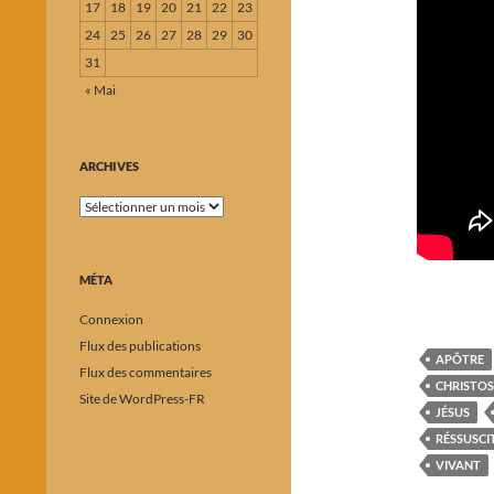
17
18
19
20
21
22
23
24
25
26
27
28
29
30
31
« Mai
ARCHIVES
Archives
MÉTA
Connexion
Flux des publications
APÔTRE
Flux des commentaires
CHRISTOS
Site de WordPress-FR
JÉSUS
RÉSSUSCI
VIVANT