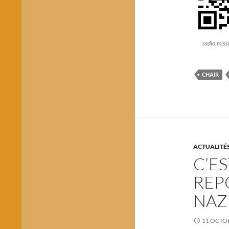
radio.mis
CHAIR
ACTUALITÉ
C’E
REP
NAZ
11 OCTO