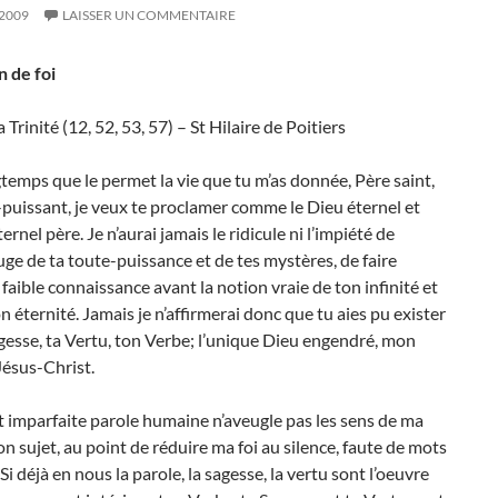
 2009
LAISSER UN COMMENTAIRE
n de foi
a Trinité (12, 52, 53, 57) – St Hilaire de Poitiers
temps que le permet la vie que tu m’as donnée, Père saint,
puissant, je veux te proclamer comme le Dieu éternel et
rnel père. Je n’aurai jamais le ridicule ni l’impiété de
juge de ta toute-puissance et de tes mystères, de faire
faible connaissance avant la notion vraie de ton infinité et
ton éternité. Jamais je n’affirmerai donc que tu aies pu exister
gesse, ta Vertu, ton Verbe; l’unique Dieu engendré, mon
Jésus-Christ.
et imparfaite parole humaine n’aveugle pas les sens de ma
on sujet, au point de réduire ma foi au silence, faute de mots
Si déjà en nous la parole, la sagesse, la vertu sont l’oeuvre