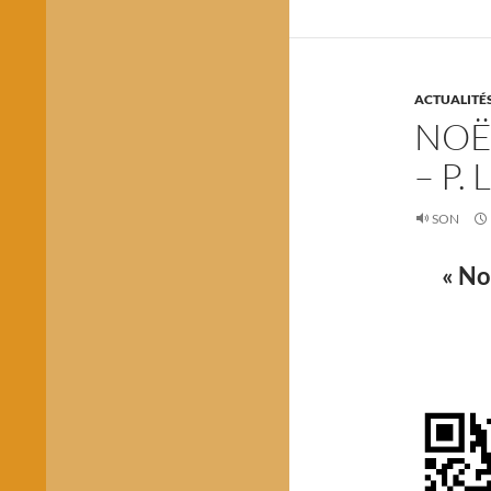
ACTUALITÉ
NOËL
– P.
SON
« No