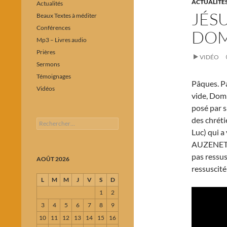
ACTUALITÉ
Actualités
JÉSU
Beaux Textes à méditer
Conférences
DOM
Mp3 – Livres audio
Prières
VIDÉO
Sermons
Témoignages
Pâques. P
Vidéos
vide, Dom
posé par sa
des chréti
Rechercher :
Luc) qui a
AUZENET no
pas ressusc
AOÛT 2026
ressuscité
L
M
M
J
V
S
D
1
2
3
4
5
6
7
8
9
10
11
12
13
14
15
16