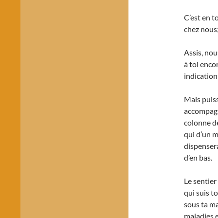
C’est en t
chez nous;
Assis, nou
à toi enco
indicatio
Mais puiss
accompagn
colonne de
qui d’un m
dispenser
d’en bas.
Le sentier
qui suis t
sous ta ma
maladies e