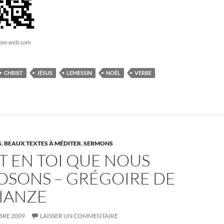
sion-web.com
CHRIST
JÉSUS
LEMESSIN
NOËL
VERBE
S
,
BEAUX TEXTES À MÉDITER
,
SERMONS
ST EN TOI QUE NOUS
OSONS – GRÉGOIRE DE
IANZE
BRE 2009
LAISSER UN COMMENTAIRE