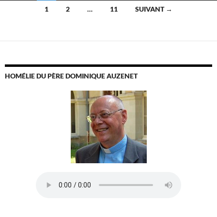
Navigation
1
2
…
11
SUIVANT →
des
articles
HOMÉLIE DU PÈRE DOMINIQUE AUZENET