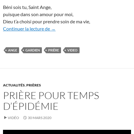
Béni sois tu, Saint Ange,
puisque dans son amour pour moi,
Dieu t’a choisi pour prendre soin de ma vie,
Prière à l’Ange Gardien (vidéo)
Continuer la lecture de
→
ANGE
GARDIEN
PRIÈRE
VIDEO
ACTUALITÉS
,
PRIÈRES
PRIÈRE POUR TEMPS
D’ÉPIDÉMIE
VIDÉO
30 MARS 2020