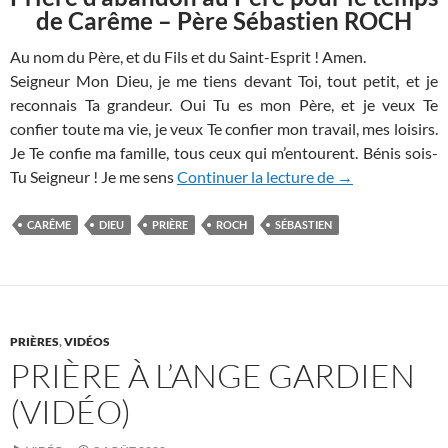
de Carême – Père Sébastien ROCH
Au nom du Père, et du Fils et du Saint-Esprit ! Amen.
Seigneur Mon Dieu, je me tiens devant Toi, tout petit, et je
reconnais Ta grandeur. Oui Tu es mon Père, et je veux Te
confier toute ma vie, je veux Te confier mon travail, mes loisirs.
Je Te confie ma famille, tous ceux qui m’entourent. Bénis sois-
Prière d’abando
Tu Seigneur ! Je me sens
Continuer la lecture de
→
CARÊME
DIEU
PRIÈRE
ROCH
SÉBASTIEN
PRIÈRES
,
VIDÉOS
PRIÈRE À L’ANGE GARDIEN
(VIDÉO)