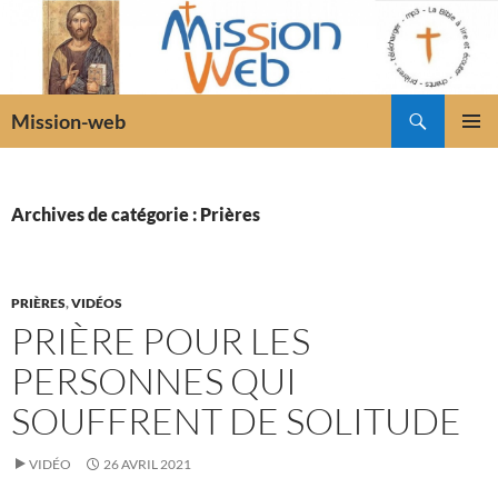
Recherche
Mission-web
ALLER
MENU
AU
PRINCI
CONTENU
Archives de catégorie : Prières
PRIÈRES
,
VIDÉOS
PRIÈRE POUR LES
PERSONNES QUI
SOUFFRENT DE SOLITUDE
VIDÉO
26 AVRIL 2021