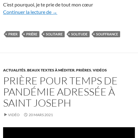
C’est pourquoi, je te prie de tout mon cœur
Prière pour les personnes qui souffrent d
Continuer la lecture de
→
PRIER
PRIÈRE
SOLITAIRE
SOLITUDE
SOUFFRANCE
ACTUALITÉS
,
BEAUX TEXTES À MÉDITER
,
PRIÈRES
,
VIDÉOS
PRIÈRE POUR TEMPS DE
PANDÉMIE ADRESSÉE À
SAINT JOSEPH
VIDÉO
20 MARS 2021