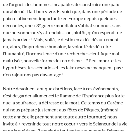
de l’orgueil des hommes, incapables de construire une paix
durable où il fait bon vivre. Et voici que, dans une période de
paix relativement importante en Europe depuis quelques
décennies, une « 3° guerre mondiale » s’abbat sur nous, sans
que personne ne s’y attendait… ou, plutôt, qu’on espérait ne
jamais arriver ! Mais, voilà, le destin en a décidé autrement…
ou, alors, l’imprudence humaine, la volonté de détruire
l’humanité, l’inconscience d’une recherche scientifique mal
maitrisée, nouvelle forme de terrorisme… ? Peu importe, les
hypothèses, les scénarios et les fake news ne manquent pas :
n’en rajoutons pas davantage !
Notre devoir en tant que chrétiens, face à ces événements,
c’est de garder allumer cette flamme de l’Espérance plus forte
que la soufrance, la détresse et la mort. Ce temps du Carême
qui nous prépare justement aux fêtes de Pâques, (même si
cette année elle prennent une toute autre tournure) nous
invite à « revenir de tout notre coeur » vers le Seigneur de la vie
et de la guérison. Revenir de tout notre cœur vers le Seigneur