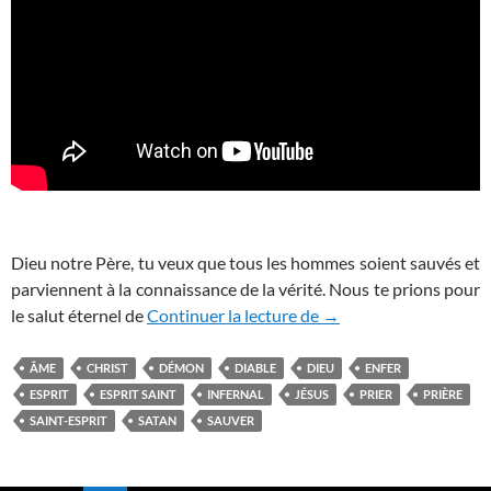
Dieu notre Père, tu veux que tous les hommes soient sauvés et
parviennent à la connaissance de la vérité. Nous te prions pour
Prière contre l’enfer
le salut éternel de
Continuer la lecture de
→
ÂME
CHRIST
DÉMON
DIABLE
DIEU
ENFER
ESPRIT
ESPRIT SAINT
INFERNAL
JÉSUS
PRIER
PRIÈRE
SAINT-ESPRIT
SATAN
SAUVER