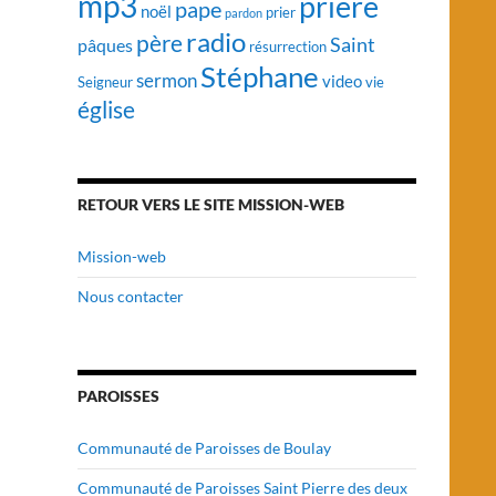
mp3
prière
pape
noël
prier
pardon
radio
père
Saint
pâques
résurrection
Stéphane
sermon
video
vie
Seigneur
église
RETOUR VERS LE SITE MISSION-WEB
Mission-web
Nous contacter
PAROISSES
Communauté de Paroisses de Boulay
Communauté de Paroisses Saint Pierre des deux