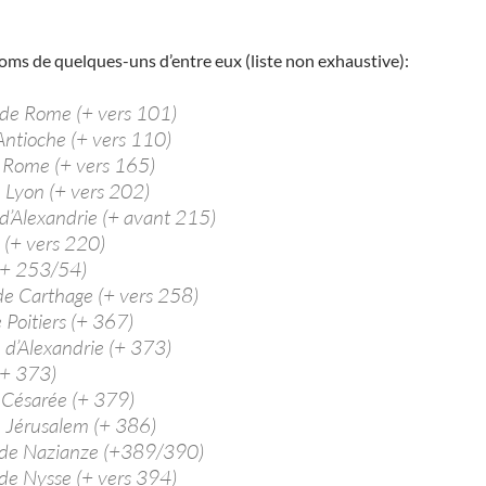
noms de quelques-uns d’entre eux (liste non exhaustive):
de Rome (+ vers 101)
Antioche (+ vers 110)
e Rome (+ vers 165)
 Lyon (+ vers 202)
d’Alexandrie (+ avant 215)
n (+ vers 220)
(+ 253/54)
de Carthage (+ vers 258)
e Poitiers (+ 367)
 d’Alexandrie (+ 373)
+ 373)
 Césarée (+ 379)
e Jérusalem (+ 386)
 de Nazianze (+389/390)
de Nysse (+ vers 394)