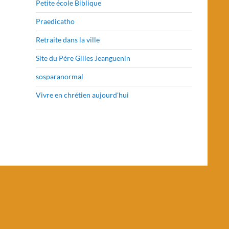
Petite école Biblique
Praedicatho
Retraite dans la ville
Site du Père Gilles Jeanguenin
sosparanormal
Vivre en chrétien aujourd'hui