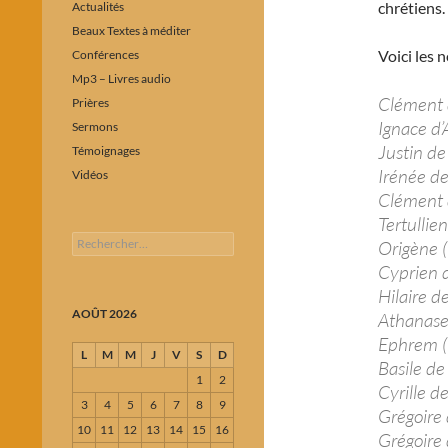
chrétiens.
Actualités
Beaux Textes à méditer
Voici les 
Conférences
Mp3 – Livres audio
Clément 
Prières
Ignace d’
Sermons
Justin d
Témoignages
Irénée de
Vidéos
Clément 
Tertullie
Rechercher :
Origène 
Cyprien 
Hilaire d
AOÛT 2026
Athanase
Ephrem (
L
M
M
J
V
S
D
Basile de
1
2
Cyrille d
3
4
5
6
7
8
9
Grégoire
10
11
12
13
14
15
16
Grégoire 