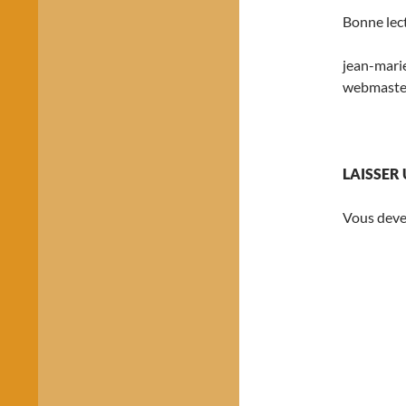
Bonne lec
jean-mari
webmaste
LAISSER
Vous dev