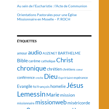
Au sein de l’Eucharistie : l’Acte de Communion
Orientations Pastorales pour une Église
Missionnaire en Moselle – P. ROCH
ÉTIQUETTES
audio
BARTHELME
amour
AUZENET
Christ
Bible
carême
catholique
chronique
chrétien
chrétiens
coeur
Dieu
conférence
Esprit Saint
espérance
creche
Jésus
homelie
Evangile
françois
foi
Lemessin
Marie
mission
missionweb
miséricorde
missionnaire