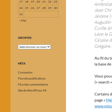
17
18
19
20
21
22
23
Ambroise
24
25
26
27
28
29
30
Jean Chr
31
Jérôme (
« Mai
Augustin
Cyrille d
Léon le 
ARCHIVES
Césaire d
Grégoire
Archives
Au fil du 
la base de
MÉTA
Connexion
Vous pouve
Flux des publications
(« search »
Flux des commentaires
Site de WordPress-FR
Certains d
page «
Méd
www.miss