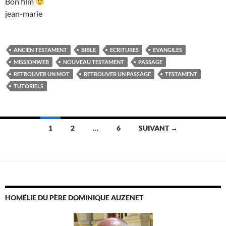
Bon film
jean-marie
ANCIEN TESTAMENT
BIBLE
ECRITURES
EVANGILES
MISSIONWEB
NOUVEAU TESTAMENT
PASSAGE
RETROUVER UN MOT
RETROUVER UN PASSAGE
TESTAMENT
TUTORIELS
Navigation
1
2
…
6
SUIVANT →
des
articles
HOMÉLIE DU PÈRE DOMINIQUE AUZENET