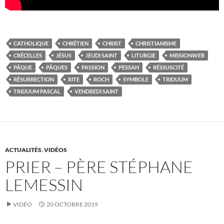
CATHOLIQUE
CHRÉTIEN
CHRIST
CHRISTIANISME
CRÉCELLES
JÉSUS
JEUDI SAINT
LITURGIE
MISSIONWEB
PÂQUE
PÂQUES
PASSION
PESSAH
RÉSSUSCITÉ
RÉSURRECTION
RITE
ROCH
SYMBOLE
TRIDUUM
TRIDUUM PASCAL
VENDREDI SAINT
ACTUALITÉS
,
VIDÉOS
PRIER – PÈRE STÉPHANE
LEMESSIN
VIDÉO
20 OCTOBRE 2019