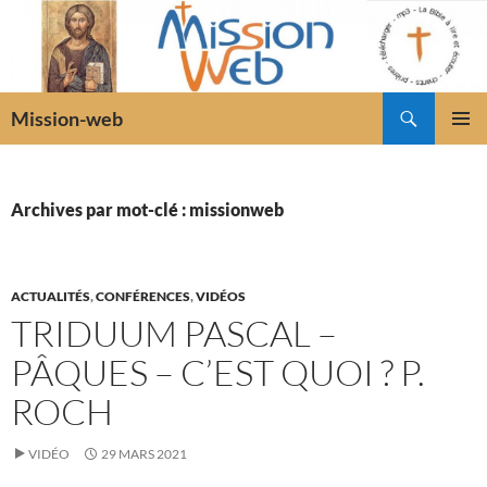
Recherche
Mission-web
ALLER
MENU
AU
PRINCI
CONTENU
Archives par mot-clé : missionweb
ACTUALITÉS
,
CONFÉRENCES
,
VIDÉOS
TRIDUUM PASCAL –
PÂQUES – C’EST QUOI ? P.
ROCH
VIDÉO
29 MARS 2021