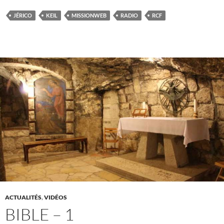
JÉRICO
KEIL
MISSIONWEB
RADIO
RCF
ACTUALITÉS
,
VIDÉOS
BIBLE – 1