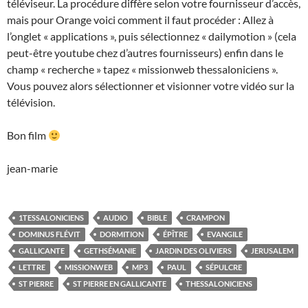
téléviseur. La procédure diffère selon votre fournisseur d’accès,
mais pour Orange voici comment il faut procéder : Allez à
l’onglet « applications », puis sélectionnez « dailymotion » (cela
peut-être youtube chez d’autres fournisseurs) enfin dans le
champ « recherche » tapez « missionweb thessaloniciens ».
Vous pouvez alors sélectionner et visionner votre vidéo sur la
télévision.
Bon film
jean-marie
1TESSALONICIENS
AUDIO
BIBLE
CRAMPON
DOMINUS FLÉVIT
DORMITION
ÉPÎTRE
EVANGILE
GALLICANTE
GETHSÉMANIE
JARDIN DES OLIVIERS
JERUSALEM
LETTRE
MISSIONWEB
MP3
PAUL
SÉPULCRE
ST PIERRE
ST PIERRE EN GALLICANTE
THESSALONICIENS