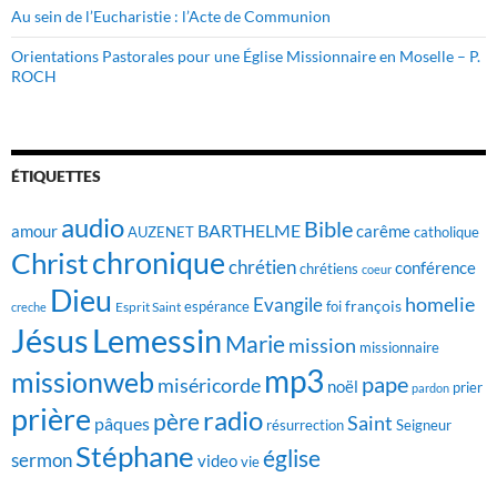
Au sein de l’Eucharistie : l’Acte de Communion
Orientations Pastorales pour une Église Missionnaire en Moselle – P.
ROCH
ÉTIQUETTES
audio
Bible
BARTHELME
amour
carême
AUZENET
catholique
chronique
Christ
chrétien
conférence
chrétiens
coeur
Dieu
homelie
Evangile
françois
foi
Esprit Saint
espérance
creche
Jésus
Lemessin
Marie
mission
missionnaire
mp3
missionweb
pape
miséricorde
noël
prier
pardon
prière
radio
père
Saint
pâques
résurrection
Seigneur
Stéphane
église
sermon
video
vie