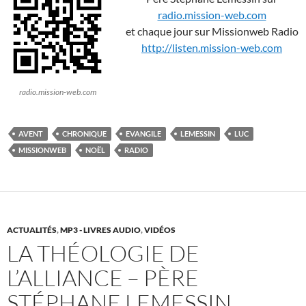
radio.mission-web.com
et chaque jour sur Missionweb Radio
http://listen.mission-web.com
radio.mission-web.com
AVENT
CHRONIQUE
EVANGILE
LEMESSIN
LUC
MISSIONWEB
NOËL
RADIO
ACTUALITÉS
,
MP3 - LIVRES AUDIO
,
VIDÉOS
LA THÉOLOGIE DE
L’ALLIANCE – PÈRE
STÉPHANE LEMESSIN