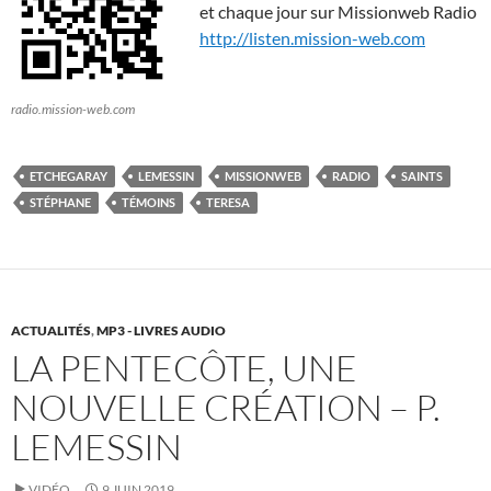
et chaque jour sur Missionweb Radio
http://listen.mission-web.com
radio.mission-web.com
ETCHEGARAY
LEMESSIN
MISSIONWEB
RADIO
SAINTS
STÉPHANE
TÉMOINS
TERESA
ACTUALITÉS
,
MP3 - LIVRES AUDIO
LA PENTECÔTE, UNE
NOUVELLE CRÉATION – P.
LEMESSIN
VIDÉO
9 JUIN 2019