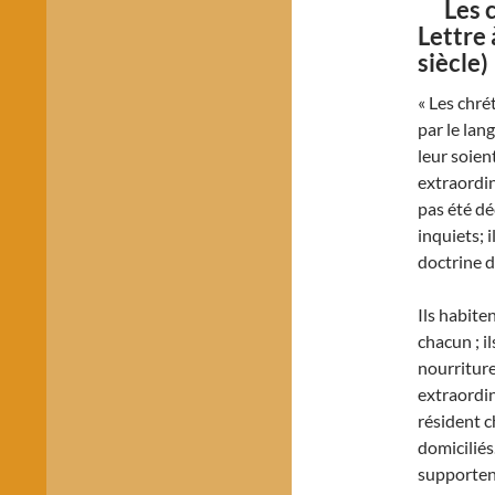
Les ch
Lettre 
siècle)
« Les chré
par le lang
leur soien
extraordina
pas été dé
inquiets; 
doctrine d
Ils habite
chacun ; i
nourriture
extraordin
résident 
domiciliés
supporten