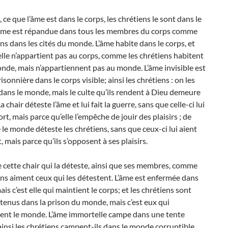
 ce que l’âme est dans le corps, les chrétiens le sont dans le
âme est répandue dans tous les membres du corps comme
ens dans les cités du monde. L’âme habite dans le corps, et
lle n’appartient pas au corps, comme les chrétiens habitent
nde, mais n’appartiennent pas au monde. L’âme invisible est
isonnière dans le corps visible; ainsi les chrétiens : on les
 dans le monde, mais le culte qu’ils rendent à Dieu demeure
La chair déteste l’âme et lui fait la guerre, sans que celle-ci lui
tort, mais parce qu’elle l’empêche de jouir des plaisirs ; de
e monde déteste les chrétiens, sans que ceux-ci lui aient
t, mais parce qu’ils s’opposent à ses plaisirs.
 cette chair qui la déteste, ainsi que ses membres, comme
ens aiment ceux qui les détestent. L’âme est enfermée dans
ais c’est elle qui maintient le corps; et les chrétiens sont
enus dans la prison du monde, mais c’est eux qui
ent le monde. L’âme immortelle campe dans une tente
ainsi les chrétiens campent-ils dans le monde corruptible,