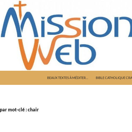
ALLER AU CONTENU
BEAUX TEXTES À MÉDITER…
BIBLE CATHOLIQUE CR
par mot-clé : chair