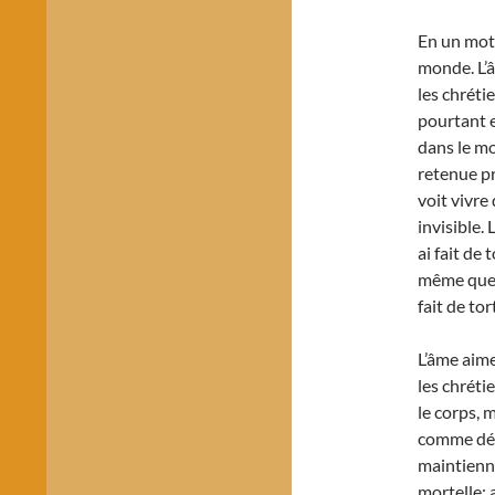
En un mot,
monde. L’
les chréti
pourtant e
dans le mo
retenue pr
voit vivre
invisible. 
ai fait de 
même que l
fait de tor
L’âme aime
les chréti
le corps, m
comme dét
maintienn
mortelle: 