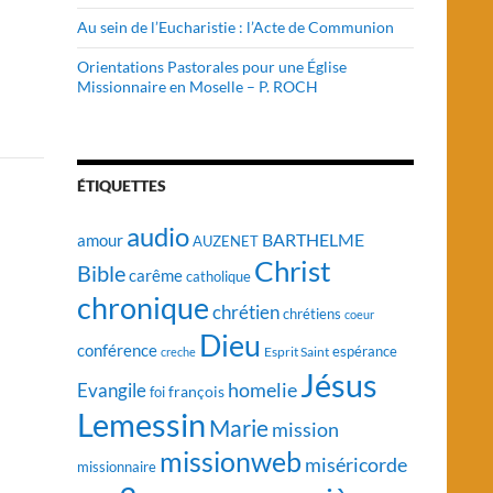
Au sein de l’Eucharistie : l’Acte de Communion
Orientations Pastorales pour une Église
Missionnaire en Moselle – P. ROCH
ÉTIQUETTES
audio
BARTHELME
amour
AUZENET
Christ
Bible
carême
catholique
chronique
chrétien
chrétiens
coeur
Dieu
conférence
Esprit Saint
espérance
creche
Jésus
homelie
Evangile
françois
foi
Lemessin
Marie
mission
missionweb
miséricorde
missionnaire