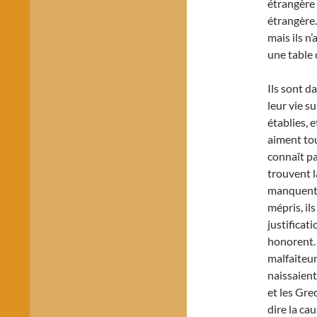
étrangère 
étrangère.
mais ils n
une table 
Ils sont da
leur vie su
établies, e
aiment tou
connaît pa
trouvent l
manquent d
mépris, ils
justificati
honorent. 
malfaiteur
naissaient
et les Gre
dire la cau