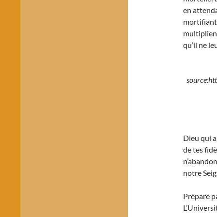
en attenda
mortifiant 
multiplien
qu’il ne le
source:ht
Dieu qui a
de tes fidè
n’abandonn
notre Sei
Préparé pa
L’Universi