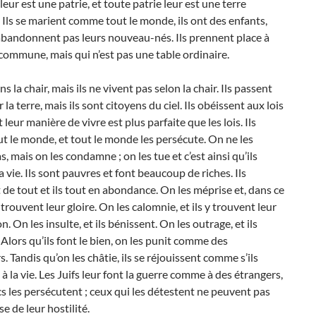
leur est une patrie, et toute patrie leur est une terre
 Ils se marient comme tout le monde, ils ont des enfants,
’abandonnent pas leurs nouveau-nés. Ils prennent place à
commune, mais qui n’est pas une table ordinaire.
ns la chair, mais ils ne vivent pas selon la chair. Ils passent
r la terre, mais ils sont citoyens du ciel. Ils obéissent aux lois
t leur manière de vivre est plus parfaite que les lois. Ils
t le monde, et tout le monde les persécute. On ne les
s, mais on les condamne ; on les tue et c’est ainsi qu’ils
a vie. Ils sont pauvres et font beaucoup de riches. Ils
e tout et ils tout en abondance. On les méprise et, dans ce
 trouvent leur gloire. On les calomnie, et ils y trouvent leur
on. On les insulte, et ils bénissent. On les outrage, et ils
Alors qu’ils font le bien, on les punit comme des
s. Tandis qu’on les châtie, ils se réjouissent comme s’ils
 à la vie. Les Juifs leur font la guerre comme à des étrangers,
cs les persécutent ; ceux qui les détestent ne peuvent pas
se de leur hostilité.