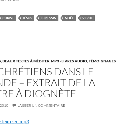
CHRIST
JÉSUS
LEMESSIN
NOËL
VERBE
S
,
BEAUX TEXTES À MÉDITER
,
MP3 - LIVRES AUDIO
,
TÉMOIGNAGES
 CHRÉTIENS DANS LE
DE – EXTRAIT DE LA
TRE À DIOGNÈTE
 2010
LAISSER UN COMMENTAIRE
e texte en mp3