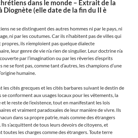
rétiens dans le monde – Extrait de la
à Diognète (elle date de la fin du II è
tiens ne se distinguent des autres hommes ni par le pays, ni
age, ni par les coutumes. Car ils n’habitent pas de villes qui
t propres, ils n’emploient pas quelque dialecte
ire, leur genre de vie n’a rien de singulier. Leur doctrine n’a
couverte par l’imagination ou par les rêveries d’esprits
ils ne se font pas, comme tant d’autres, les champions d’une
’origine humaine.
nt les cités grecques et les cités barbares suivant le destin de
ls se conforment aux usages locaux pour les vêtements, la
 et le reste de l’existence, tout en manifestant les lois
aires et vraiment paradoxales de leur manière de vivre. Ils
chacun dans sa propre patrie, mais comme des étrangers
. Ils s’acquittent de tous leurs devoirs de citoyens, et
t toutes les charges comme des étrangers. Toute terre