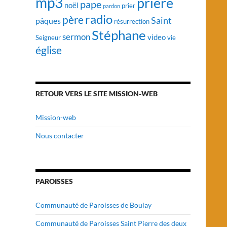
mp3
prière
pape
noël
prier
pardon
radio
père
Saint
pâques
résurrection
Stéphane
sermon
video
vie
Seigneur
église
RETOUR VERS LE SITE MISSION-WEB
Mission-web
Nous contacter
PAROISSES
Communauté de Paroisses de Boulay
Communauté de Paroisses Saint Pierre des deux