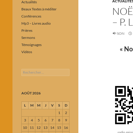
ACTUALITÉ
Actualités
NOËL
Beaux Textes à méditer
Conférences
– P.
Mp3 – Livres audio
Prières
SON
Sermons
Témoignages
« No
Vidéos
Rechercher :
AOÛT 2026
L
M
M
J
V
S
D
1
2
3
4
5
6
7
8
9
10
11
12
13
14
15
16
radio.mis