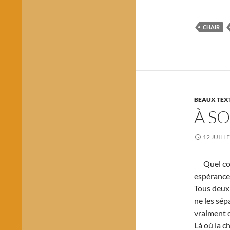
CHAIR
BEAUX TEXT
À S
12 JUILL
Quel coup
espérance,
Tous deux
ne les sépa
vraiment d
Là où la ch