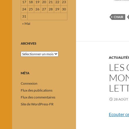
17
18
19
20
21
22
23
24
25
26
27
28
29
30
31
CHAIR
« Mai
ARCHIVES
Archives
ACTUALITÉ
LES
MÉTA
MON
Connexion
LET
Flux des publications
Flux des commentaires
28 AOÛT
Site de WordPress-FR
Ecouter c