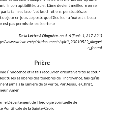
nt l’incorruptibilité du ciel. L’âme devient meilleure en se
par la faim et la soif; et les chrétiens, persécutés, se
t de jour en jour. Le poste que Dieu leur a fixé est si beau
ur est pas permis de le déserter. »
De la Lettre à Diognète,
nn. 5-6 (Funk, 1, 317-321)
tp://www.vatican.va/spirit/documents/spirit_20010522_diognet
o_fr.html
Prière
ime l’innocence et la fais recouvrer, oriente vers toi le cœur
les: tu les as libérés des ténèbres de l’incroyance, fais qu’ils
ent jamais la lumière de ta vérité. Par Jésus, le Christ,
gneur. Amen
r le Département de Théologie Spirituelle de
té Pontificale de la Sainte-Croix