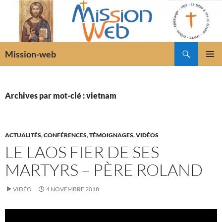
Recherche
Mission-web
ALLER
MENU
AU
PRINCI
CONTENU
Archives par mot-clé : vietnam
ACTUALITÉS
,
CONFÉRENCES
,
TÉMOIGNAGES
,
VIDÉOS
LE LAOS FIER DE SES
MARTYRS – PÈRE ROLAND
VIDÉO
4 NOVEMBRE 2018