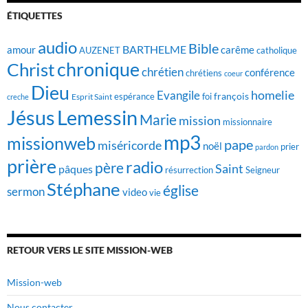
ÉTIQUETTES
audio
Bible
BARTHELME
amour
carême
AUZENET
catholique
chronique
Christ
chrétien
conférence
chrétiens
coeur
Dieu
homelie
Evangile
françois
foi
Esprit Saint
espérance
creche
Jésus
Lemessin
Marie
mission
missionnaire
mp3
missionweb
pape
miséricorde
noël
prier
pardon
prière
radio
père
Saint
pâques
résurrection
Seigneur
Stéphane
église
sermon
video
vie
RETOUR VERS LE SITE MISSION-WEB
Mission-web
Nous contacter