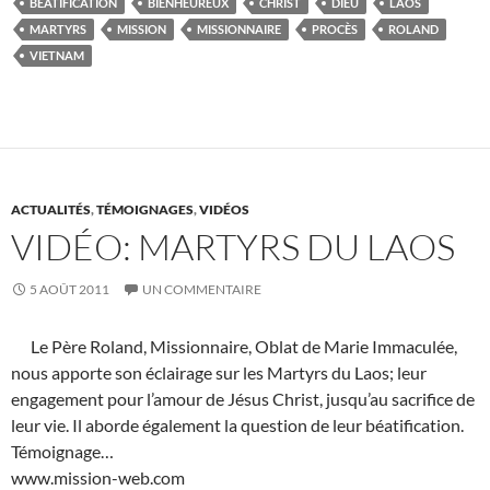
BÉATIFICATION
BIENHEUREUX
CHRIST
DIEU
LAOS
MARTYRS
MISSION
MISSIONNAIRE
PROCÈS
ROLAND
VIETNAM
ACTUALITÉS
,
TÉMOIGNAGES
,
VIDÉOS
VIDÉO: MARTYRS DU LAOS
5 AOÛT 2011
UN COMMENTAIRE
Le Père Roland, Missionnaire, Oblat de Marie Immaculée,
nous apporte son éclairage sur les Martyrs du Laos; leur
engagement pour l’amour de Jésus Christ, jusqu’au sacrifice de
leur vie. Il aborde également la question de leur béatification.
Témoignage…
www.mission-web.com