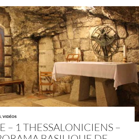
S
,
VIDÉOS
E – 1 THESSALONICIENS –
PORAMA BASILIQUE DE