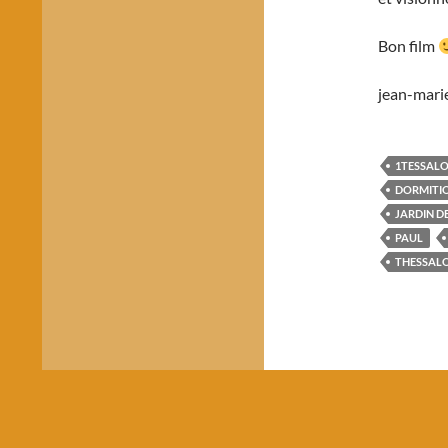
Bon film
jean-mari
1TESSALO
DORMITI
JARDIN DE
PAUL
THESSALO