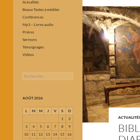
Actualités
Beaux Textes à méditer
Conférences
Mp3 – Livres audio
Prières
Sermons
Témoignages
Vidéos
Rechercher :
AOÛT 2026
L
M
M
J
V
S
D
ACTUALITÉ
1
2
BIBL
3
4
5
6
7
8
9
10
11
12
13
14
15
16
DIA