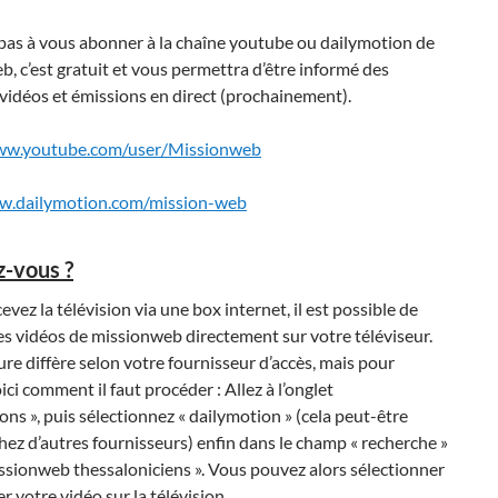
pas à vous abonner à la chaîne youtube ou dailymotion de
, c’est gratuit et vous permettra d’être informé des
vidéos et émissions en direct (prochainement).
www.youtube.com/user/Missionweb
w.dailymotion.com/mission-web
z-vous ?
cevez la télévision via une box internet, il est possible de
es vidéos de missionweb directement sur votre téléviseur.
re diffère selon votre fournisseur d’accès, mais pour
ci comment il faut procéder : Allez à l’onglet
ions », puis sélectionnez « dailymotion » (cela peut-être
ez d’autres fournisseurs) enfin dans le champ « recherche »
ssionweb thessaloniciens ». Vous pouvez alors sélectionner
er votre vidéo sur la télévision.