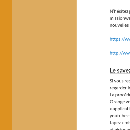
N’hésitez 
missionweb
nouvelles 
https://
http://ww
Le save
Si vous re
regarder l
La procédu
Orange voi
« applicat
youtube ch
tapez « mi
et visionn