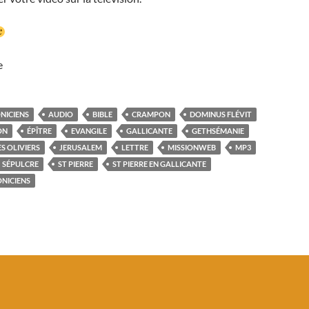
e
NICIENS
AUDIO
BIBLE
CRAMPON
DOMINUS FLÉVIT
ON
ÉPÎTRE
EVANGILE
GALLICANTE
GETHSÉMANIE
S OLIVIERS
JERUSALEM
LETTRE
MISSIONWEB
MP3
SÉPULCRE
ST PIERRE
ST PIERRE EN GALLICANTE
NICIENS