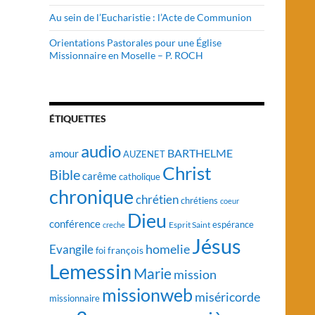
Au sein de l’Eucharistie : l’Acte de Communion
Orientations Pastorales pour une Église
Missionnaire en Moselle – P. ROCH
ÉTIQUETTES
audio
BARTHELME
amour
AUZENET
Christ
Bible
carême
catholique
chronique
chrétien
chrétiens
coeur
Dieu
conférence
Esprit Saint
espérance
creche
Jésus
homelie
Evangile
françois
foi
Lemessin
Marie
mission
missionweb
miséricorde
missionnaire