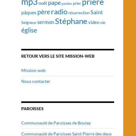
mp3
prière
pape
noël
prier
pardon
radio
père
Saint
pâques
résurrection
Stéphane
sermon
video
vie
Seigneur
église
RETOUR VERS LE SITE MISSION-WEB
Mission-web
Nous contacter
PAROISSES
Communauté de Paroisses de Boulay
Communauté de Paroisses Saint Pierre des deux