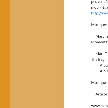
peuvent êt
mobi) léga
http://ww
Musiques 
Maryna – 
Moments; 
Marc Teic
The Begin
Album : 
Album : O
Musiques t
Artiste : 
www.miss