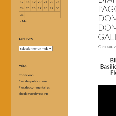
17
18
19
20
21
22
23
L’A
24
25
26
27
28
29
30
31
DOMI
« Mai
DOM
GAL
ARCHIVES
24 JUIN 
Archives
Bi
Basil
MÉTA
Fl
Connexion
Flux des publications
Flux des commentaires
Site de WordPress-FR