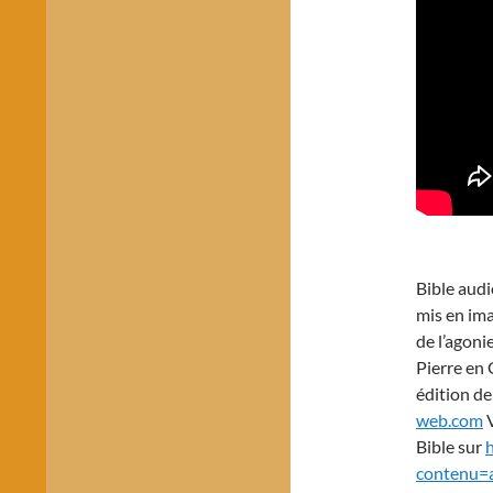
Bible audi
mis en ima
de l’agoni
Pierre en 
édition de
web.com
V
Bible sur
contenu=a