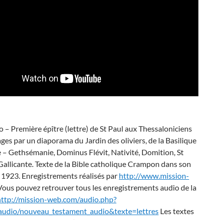
o – Première épître (lettre) de St Paul aux Thessaloniciens
ges par un diaporama du Jardin des oliviers, de la Basilique
e – Gethsémanie, Dominus Flévit, Nativité, Domition, St
Gallicante. Texte de la Bible catholique Crampon dans son
 1923. Enregistrements réalisés par
http://www.mission-
ous pouvez retrouver tous les enregistrements audio de la
http://mission-web.com/audio.php?
udio/nouveau_testament_audio&texte=lettres
Les textes