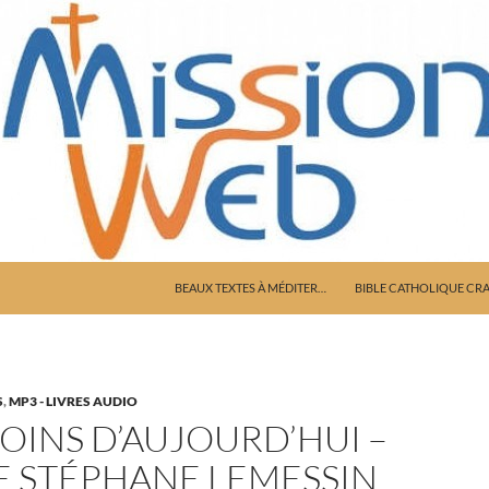
ALLER AU CONTENU
BEAUX TEXTES À MÉDITER…
BIBLE CATHOLIQUE CR
S
,
MP3 - LIVRES AUDIO
OINS D’AUJOURD’HUI –
E STÉPHANE LEMESSIN