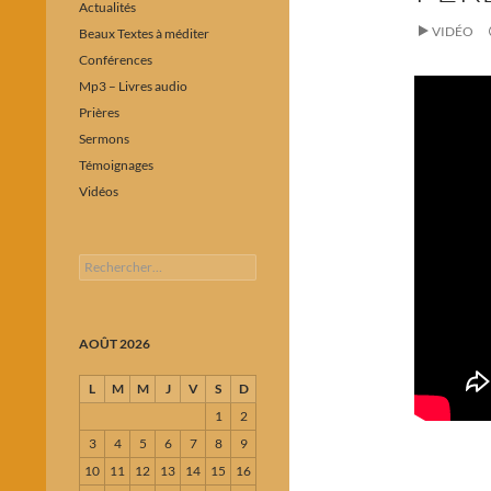
Actualités
VIDÉO
Beaux Textes à méditer
Conférences
Mp3 – Livres audio
Prières
Sermons
Témoignages
Vidéos
Rechercher :
AOÛT 2026
L
M
M
J
V
S
D
1
2
3
4
5
6
7
8
9
10
11
12
13
14
15
16