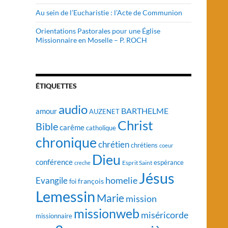
Au sein de l’Eucharistie : l’Acte de Communion
Orientations Pastorales pour une Église
Missionnaire en Moselle – P. ROCH
ÉTIQUETTES
audio
BARTHELME
amour
AUZENET
Christ
Bible
carême
catholique
chronique
chrétien
chrétiens
coeur
Dieu
conférence
Esprit Saint
espérance
creche
Jésus
homelie
Evangile
françois
foi
Lemessin
Marie
mission
missionweb
miséricorde
missionnaire