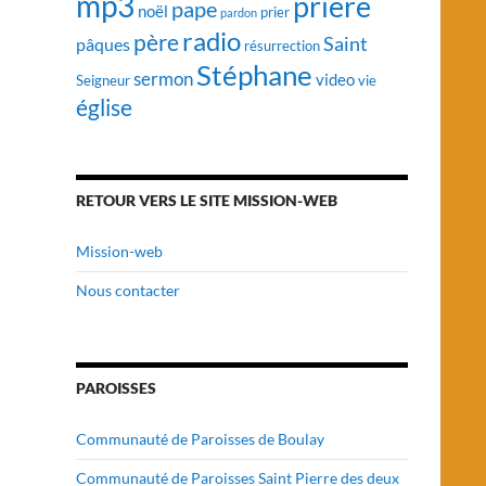
mp3
prière
pape
noël
prier
pardon
radio
père
Saint
pâques
résurrection
Stéphane
sermon
video
vie
Seigneur
église
RETOUR VERS LE SITE MISSION-WEB
Mission-web
Nous contacter
PAROISSES
Communauté de Paroisses de Boulay
Communauté de Paroisses Saint Pierre des deux