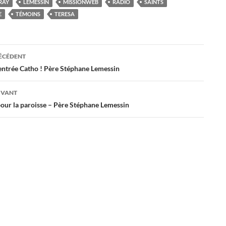
RAY
LEMESSIN
MISSIONWEB
RADIO
SAINTS
E
TÉMOINS
TERESA
ation
RÉCÉDENT
entrée Catho ! Père Stéphane Lemessin
es
IVANT
pour la paroisse – Père Stéphane Lemessin