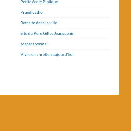
Petite école Biblique
Praedicatho
Retraite dans la ville
Site du Père Gilles Jeanguenin
sosparanormal
Vivre en chrétien aujourd'hui