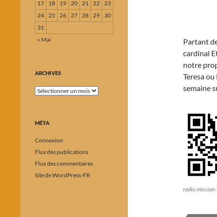
17
18
19
20
21
22
23
24
25
26
27
28
29
30
31
« Mai
Partant d
cardinal E
notre pro
ARCHIVES
Teresa ou 
semaine s
Archives
MÉTA
Connexion
Flux des publications
Flux des commentaires
Site de WordPress-FR
radio.mission