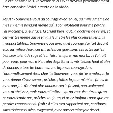
il a été béatifié le 13 novembre 2005 et devrait prochainement
être canonisé. Voici le texte de la vidéo:
Jésus : « Souvenez-vous du courage avec lequel, au milieu même de
mes ennemis pendant même qu’ils complotaient pour me perdre,
j’ai proclamé, à leur face, la criant bien haut, la doctrine de vérité, et
ces vérités même que je savais leur être les plus odieuses, les plus
insupportables… Souvenez-vous avec quel courage, j’ai fait devant
eux, au milieu d’eux, ces miracles, ces guérisons, ces actes qui les
transportaient de rage et leur faisaient jurer ma mort… Je l’ai fait
pour vous, pour votre bien, afin de prêcher la vérité bien haut et afin
de donner, à tous les hommes, une leçon de courage dans
l’accomplissement de la charité. Souvenez-vous de l’exemple que je
vous donne. Criez, semez, prêchez ; faites-le pour m’obéir ; faites-le
avec une joie d’autant plus douce qu’en le faisant, non seulement
vous m’obéissez, mais vous m’imitez… qu’on vous écoute ou qu’on
ne vous écoute pas, prêchez toujours, et priez toujours pour que vos
paroles rapportent du fruit ; si elles n’en rapportent pas, continuez
sans tristesse ni découragement, avec une certaine joie de cet