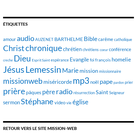
ÉTIQUETTES
audio
Bible
BARTHELME
amour
carême
AUZENET
catholique
chronique
Christ
chrétien
conférence
chrétiens
coeur
Dieu
homelie
Evangile
françois
foi
Esprit Saint
espérance
creche
Jésus
Lemessin
Marie
mission
missionnaire
mp3
missionweb
pape
miséricorde
noël
prier
pardon
prière
radio
père
Saint
pâques
résurrection
Seigneur
Stéphane
église
sermon
video
vie
RETOUR VERS LE SITE MISSION-WEB