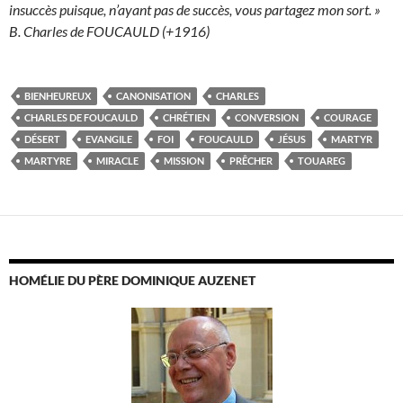
insuccès puisque, n’ayant pas de succès, vous partagez mon sort. »
B. Charles de FOUCAULD (+1916)
BIENHEUREUX
CANONISATION
CHARLES
CHARLES DE FOUCAULD
CHRÉTIEN
CONVERSION
COURAGE
DÉSERT
EVANGILE
FOI
FOUCAULD
JÉSUS
MARTYR
MARTYRE
MIRACLE
MISSION
PRÊCHER
TOUAREG
HOMÉLIE DU PÈRE DOMINIQUE AUZENET