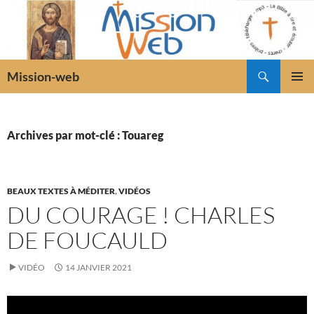
Recherche
Mission-web
ALLER
MENU
AU
PRINCI
CONTENU
Archives par mot-clé : Touareg
BEAUX TEXTES À MÉDITER
,
VIDÉOS
DU COURAGE ! CHARLES
DE FOUCAULD
VIDÉO
14 JANVIER 2021