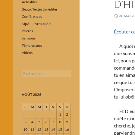
D’H
Actualités
Beaux Textes à méditer
30 MAI 2
Conférences
Mp3 – Livres audio
Prières
Écouter c
Sermons
Témoignages
À quoi re
Vidéos
que
nous a
Ici, nous p
commande.
Rechercher :
tu en aima
ce que tu 
t’imposer 
AOÛT 2026
tu lui obéi
L
M
M
J
V
S
D
Et Dieu, q
1
2
quête d’or
3
4
5
6
7
8
9
cherche, j
10
11
12
13
14
15
16
parviendra