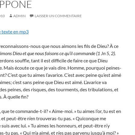
IPPONE
010
ADMIN
LAISSER UN COMMENTAIRE
e texte en mp3
connaissons-nous que nous aimons les fils de Dieu? À ce
imons Dieu et que nous faisons ce qu’il commande (1 Jn 5, 2).
erdons souffle, tant il est difficile de faire ce que Dieu
 Mais écoute ce que je vais dire. Homme, pourquoi peines-
nt? C’est que tu aimes l’avarice. C’est avec peine qu’est aimé
aimes; c’est sans peine que Dieu est aimé. L’avarice va
des peines, des risques, des tourments, des tribulations, et
s. À quelle fin?
ue te commande-t-il? « Aime-moi. » tu aimes l’or, tu est en
, et peut-être n’en trouveras-tu pas. « Quiconque me
e suis avec lui. » Tu aimes les honneurs, et peut-être n’y
s-tu pas. « Qui m’a aimé, et n’es pas parvenu jusqu’à moi? »