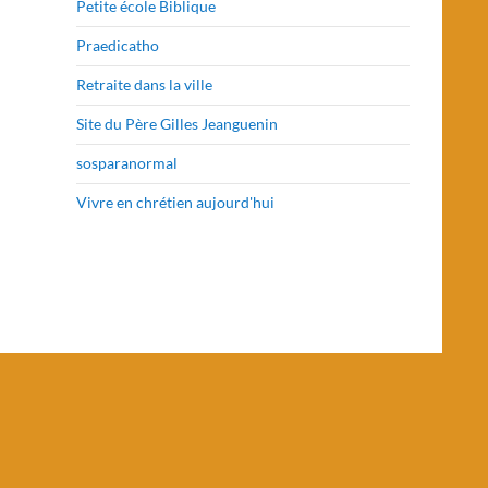
Petite école Biblique
Praedicatho
Retraite dans la ville
Site du Père Gilles Jeanguenin
sosparanormal
Vivre en chrétien aujourd'hui