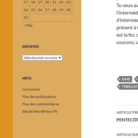
17
18
19
20
21
22
23
Tu veux av
24
25
26
27
28
29
30
l’interméd
31
d’interméd
« Mai
présent à 
est la fin;
courons; u
ARCHIVES
Archives
MÉTA
AIME
TRIBULAT
Connexion
Flux des publications
Flux des commentaires
Navig
Site de WordPress-FR
ARTICLE P
des
PENTECÔTE
articl
ARTICLE SU