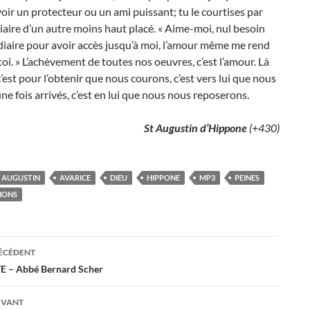
oir un protecteur ou un ami puissant; tu le courtises par
iaire d’un autre moins haut placé. « Aime-moi, nul besoin
iaire pour avoir accès jusqu’à moi, l’amour même me rend
toi. » L’achèvement de toutes nos oeuvres, c’est l’amour. Là
 c’est pour l’obtenir que nous courons, c’est vers lui que nous
ne fois arrivés, c’est en lui que nous nous reposerons.
St Augustin d’Hippone
(+430)
AUGUSTIN
AVARICE
DIEU
HIPPONE
MP3
PEINES
IONS
ation
RÉCÉDENT
 – Abbé Bernard Scher
es
IVANT