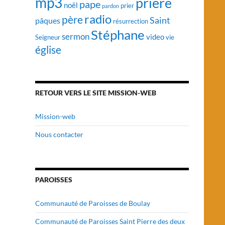
mp3
prière
pape
noël
prier
pardon
radio
père
Saint
pâques
résurrection
Stéphane
sermon
video
vie
Seigneur
église
RETOUR VERS LE SITE MISSION-WEB
Mission-web
Nous contacter
PAROISSES
Communauté de Paroisses de Boulay
Communauté de Paroisses Saint Pierre des deux