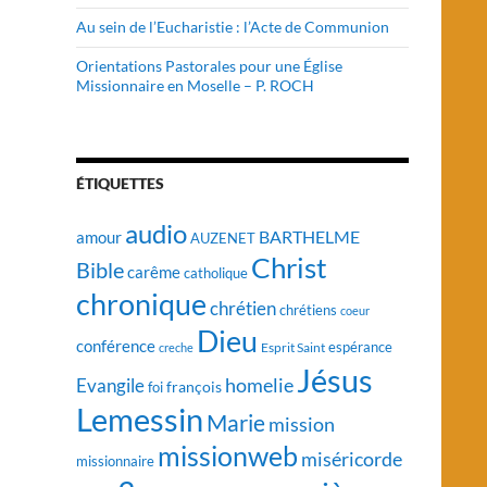
Au sein de l’Eucharistie : l’Acte de Communion
Orientations Pastorales pour une Église
Missionnaire en Moselle – P. ROCH
ÉTIQUETTES
audio
BARTHELME
amour
AUZENET
Christ
Bible
carême
catholique
chronique
chrétien
chrétiens
coeur
Dieu
conférence
Esprit Saint
espérance
creche
Jésus
homelie
Evangile
françois
foi
Lemessin
Marie
mission
missionweb
miséricorde
missionnaire