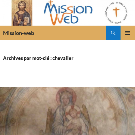
Recherche
Mission-web
ALLER
MENU
AU
PRINCI
CONTENU
Archives par mot-clé : chevalier