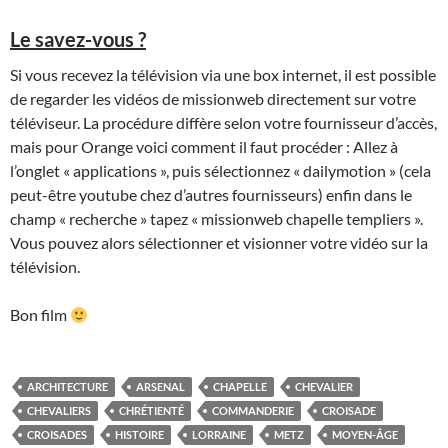
Le savez-vous ?
Si vous recevez la télévision via une box internet, il est possible
de regarder les vidéos de missionweb directement sur votre
téléviseur. La procédure diffère selon votre fournisseur d’accès,
mais pour Orange voici comment il faut procéder : Allez à
l’onglet « applications », puis sélectionnez « dailymotion » (cela
peut-être youtube chez d’autres fournisseurs) enfin dans le
champ « recherche » tapez « missionweb chapelle templiers ».
Vous pouvez alors sélectionner et visionner votre vidéo sur la
télévision.
Bon film
ARCHITECTURE
ARSENAL
CHAPELLE
CHEVALIER
CHEVALIERS
CHRÉTIENTÉ
COMMANDERIE
CROISADE
CROISADES
HISTOIRE
LORRAINE
METZ
MOYEN-ÂGE