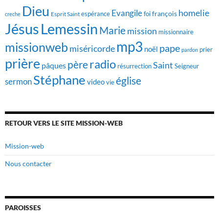
Dieu
homelie
Evangile
françois
foi
Esprit Saint
espérance
creche
Jésus
Lemessin
Marie
mission
missionnaire
mp3
missionweb
pape
miséricorde
noël
prier
pardon
prière
radio
père
Saint
pâques
résurrection
Seigneur
Stéphane
église
sermon
video
vie
RETOUR VERS LE SITE MISSION-WEB
Mission-web
Nous contacter
PAROISSES