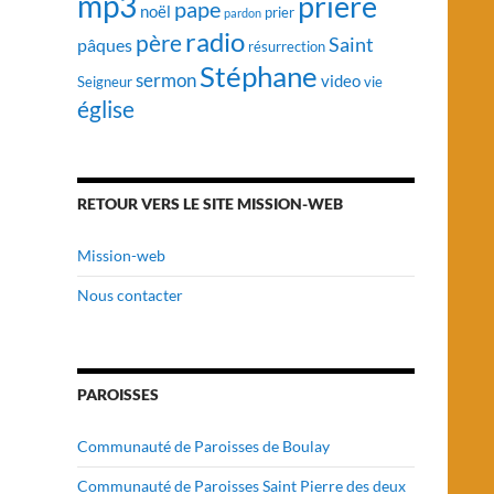
mp3
prière
pape
noël
prier
pardon
radio
père
Saint
pâques
résurrection
Stéphane
sermon
video
vie
Seigneur
église
RETOUR VERS LE SITE MISSION-WEB
Mission-web
Nous contacter
PAROISSES
Communauté de Paroisses de Boulay
Communauté de Paroisses Saint Pierre des deux