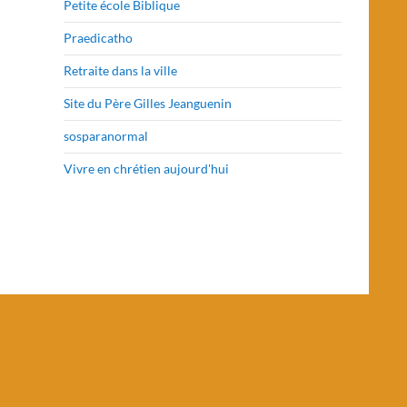
Petite école Biblique
Praedicatho
Retraite dans la ville
Site du Père Gilles Jeanguenin
sosparanormal
Vivre en chrétien aujourd'hui