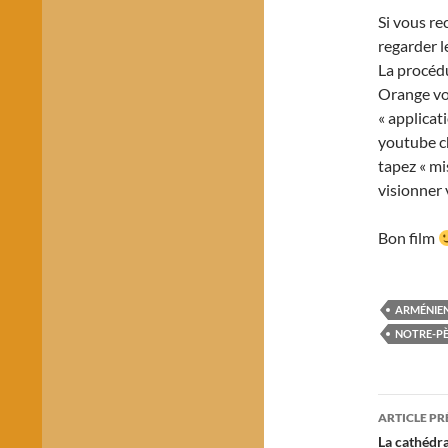
Si vous re
regarder l
La procédu
Orange voi
« applicat
youtube ch
tapez « mi
visionner 
Bon film
ARMÉNIE
NOTRE-P
Navig
ARTICLE P
des
La cathédra