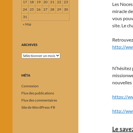
17
18
19
20
21
22
23
Les Noces 
24
25
26
27
28
29
30
miracle de
31
vous pouve
« Mai
site. Le c
Retrouvez
ARCHIVES
http://w
Archives
N’hésitez 
missionweb
MÉTA
nouvelles 
Connexion
Flux des publications
https://
Flux des commentaires
Site de WordPress-FR
http://ww
Le save