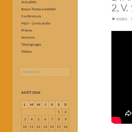
Actualités
2, V.
Beaux Textes à méditer
Conférences
VIDÉO
Mp3 – Livres audio
Prières
Sermons
Témoignages
Vidéos
Rechercher :
AOÛT 2026
L
M
M
J
V
S
D
1
2
3
4
5
6
7
8
9
10
11
12
13
14
15
16