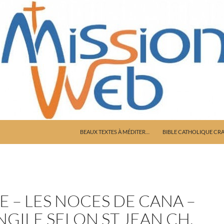
ALLER AU CONTENU
BEAUX TEXTES À MÉDITER…
BIBLE CATHOLIQUE CR
E – LES NOCES DE CANA –
NGILE SELON ST JEAN CH.