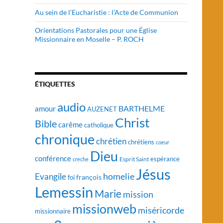
Au sein de l’Eucharistie : l’Acte de Communion
Orientations Pastorales pour une Église
Missionnaire en Moselle – P. ROCH
ÉTIQUETTES
audio
BARTHELME
amour
AUZENET
Christ
Bible
carême
catholique
chronique
chrétien
chrétiens
coeur
Dieu
conférence
Esprit Saint
espérance
creche
Jésus
homelie
Evangile
françois
foi
Lemessin
Marie
mission
missionweb
miséricorde
missionnaire