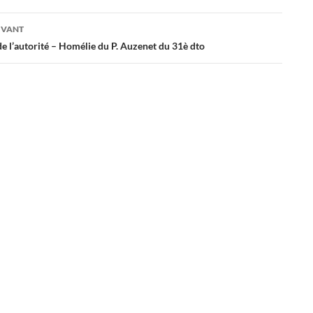
es
IVANT
de l’autorité – Homélie du P. Auzenet du 31è dto