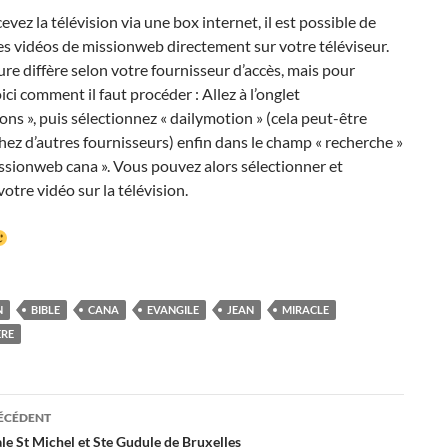
cevez la télévision via une box internet, il est possible de
es vidéos de missionweb directement sur votre téléviseur.
re diffère selon votre fournisseur d’accès, mais pour
ci comment il faut procéder : Allez à l’onglet
ions », puis sélectionnez « dailymotion » (cela peut-être
ez d’autres fournisseurs) enfin dans le champ « recherche »
ssionweb cana ». Vous pouvez alors sélectionner et
votre vidéo sur la télévision.
N
BIBLE
CANA
EVANGILE
JEAN
MIRACLE
ÈRE
ation
RÉCÉDENT
le St Michel et Ste Gudule de Bruxelles