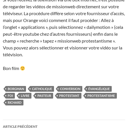
de regarder les vidéos de missionweb directement sur votre
téléviseur. La procédure diffère selon votre fournisseur d’accès,
mais pour Orange voici comment il faut procéder : Allez à
l’onglet « applications », puis sélectionnez « dailymotion » (cela
peut-être youtube chez d’autres fournisseurs) enfin dans le
champ « recherche » tapez « missionweb protestantisme ».
Vous pouvez alors sélectionner et visionner votre vidéo sur la
télévision.
Bon film
BORGMAN
CATHOLIQUE
CONVERSION
ÉVANGÉLIQUE
FOI
LIVRE
PASTEUR
PROTESTANT
PROTESTANTISME
RICHARD
Navigation
ARTICLE PRÉCÉDENT