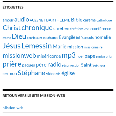
ÉTIQUETTES
audio
Bible
BARTHELME
amour
carême
AUZENET
catholique
chronique
Christ
chrétien
conférence
chrétiens
coeur
Dieu
homelie
Evangile
françois
foi
Esprit Saint
espérance
creche
Jésus
Lemessin
Marie
mission
missionnaire
mp3
missionweb
pape
miséricorde
noël
prier
pardon
prière
radio
père
Saint
pâques
résurrection
Seigneur
Stéphane
église
sermon
video
vie
RETOUR VERS LE SITE MISSION-WEB
Mission-web