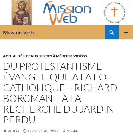
Recherche
Mission-web
ALLER
MENU
AU
PRINCI
CONTENU
ACTUALITÉS
,
BEAUX TEXTES À MÉDITER
,
VIDÉOS
DU PROTESTANTISME
ÉVANGÉLIQUE À LA FOI
CATHOLIQUE – RICHARD
BORGMAN – À LA
RECHERCHE DU JARDIN
PERDU
VIDÉO
14 OCTOBRE 2017
ADMIN