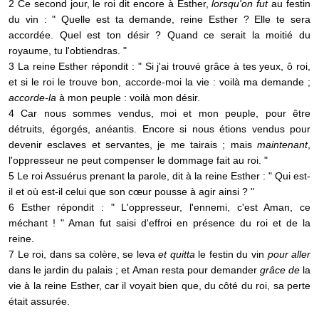
2 Ce second jour, le roi dit encore à Esther,
lorsqu'on fut
au festin
du vin : " Quelle est ta demande, reine Esther ? Elle te sera
accordée. Quel est ton désir ? Quand ce serait la moitié du
royaume, tu l'obtiendras. "
3 La reine Esther répondit : " Si j'ai trouvé grâce à tes yeux, ô roi,
et si le roi le trouve bon, accorde-moi la vie : voilà ma demande ;
accorde-la
à mon peuple : voilà mon désir.
4 Car nous sommes vendus, moi et mon peuple, pour être
détruits, égorgés, anéantis. Encore si nous étions vendus pour
devenir esclaves et servantes, je me tairais ; mais
maintenant
,
l'oppresseur ne peut compenser le dommage fait au roi. "
5 Le roi Assuérus prenant la parole, dit à la reine Esther : " Qui est-
il et où est-il celui que son cœur pousse à agir ainsi ? "
6 Esther répondit : " L'oppresseur, l'ennemi, c'est Aman, ce
méchant ! " Aman fut saisi d'effroi en présence du roi et de la
reine.
7 Le roi, dans sa colère, se leva
et quitta
le festin du vin
pour aller
dans le jardin du palais ; et Aman resta pour demander
grâce de
la
vie à la reine Esther, car il voyait bien que, du côté du roi, sa perte
était assurée.