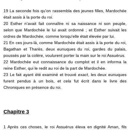
19 La seconde fois qu'on rassembla des jeunes filles, Mardochée
était assis à la porte du roi.
20 Esther n'avait fait connaître ni sa naissance ni son peuple,
selon que Mardochée le lui avait ordonné ; et Esther suivait les
ordres de Mardochée, comme lorsqu'elle était élevée par lui.
21 En ces jours-là, comme Mardochée était assis à la porte du roi,
Bagathan et Tharès, deux eunuques du roi, gardes du palais,
poussés par la colère, voulurent porter la main sur le roi Assuérus.
22 Mardochée eut connaissance du complot et il en informa la
reine Esther, qui le redit au roi de la part de Mardochée.
23 Le fait ayant été examiné et trouvé
exact
, les deux eunuques
furent pendus à un bois, et
cela
fut écrit dans le livre des
Chroniques en présence du roi.
Chapitre 3
1 Après ces choses, le roi Assuérus éleva en dignité Aman, fils