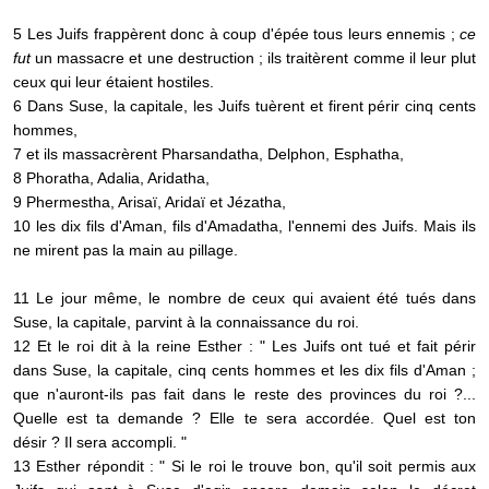
5 Les Juifs frappèrent donc à coup d'épée tous leurs ennemis ;
ce
fut
un massacre et une destruction ; ils traitèrent comme il leur plut
ceux qui leur étaient hostiles.
6 Dans Suse, la capitale, les Juifs tuèrent et firent périr cinq cents
hommes,
7 et ils massacrèrent Pharsandatha, Delphon, Esphatha,
8 Phoratha, Adalia, Aridatha,
9 Phermestha, Arisaï, Aridaï et Jézatha,
10 les dix fils d'Aman, fils d'Amadatha, l'ennemi des Juifs. Mais ils
ne mirent pas la main au pillage.
11 Le jour même, le nombre de ceux qui avaient été tués dans
Suse, la capitale, parvint à la connaissance du roi.
12 Et le roi dit à la reine Esther : " Les Juifs ont tué et fait périr
dans Suse, la capitale, cinq cents hommes et les dix fils d'Aman ;
que n'auront-ils pas fait dans le reste des provinces du roi ?...
Quelle est ta demande ? Elle te sera accordée. Quel est ton
désir ? Il sera accompli. "
13 Esther répondit : " Si le roi le trouve bon, qu'il soit permis aux