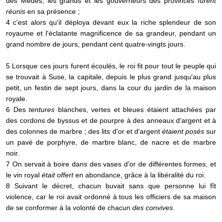
des Mèdes, les grands et les gouverneurs des provinces
furent
réunis
en sa présence ;
4 c'est alors qu'il déploya devant eux la riche splendeur de son
royaume et l'éclatante magnificence de sa grandeur, pendant un
grand nombre de jours, pendant cent quatre-vingts jours.
5 Lorsque ces jours furent écoulés, le roi fit pour tout le peuple qui
se trouvait à Suse, la capitale, depuis le plus grand jusqu'au plus
petit, un festin de sept jours, dans la cour du jardin de la maison
royale.
6 Des
tentures
blanches, vertes et bleues étaient attachées par
des cordons de byssus et de pourpre à des anneaux d'argent et à
des colonnes de marbre ; des lits d'or et d'argent
étaient posés
sur
un pavé de porphyre, de marbre blanc, de nacre et de marbre
noir.
7 On servait à boire dans des vases d'or de différentes formes, et
le vin royal
était offert
en abondance, grâce à la libéralité du roi.
8 Suivant le décret, chacun buvait sans que personne lui fît
violence, car le roi avait ordonné à tous les officiers de sa maison
de se conformer à la volonté de chacun
des convives
.