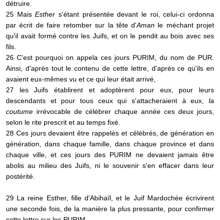
détruire.
25 Mais
Esther
s'étant présentée devant le roi, celui-ci ordonna
par écrit de faire retomber sur la tête d'
Aman
le méchant projet
qu'il avait formé contre les Juifs, et on le pendit au bois avec ses
fils.
26 C'est pourquoi on appela ces jours PURIM, du nom de PUR.
Ainsi, d'après tout le contenu de cette lettre, d'après ce qu'ils en
avaient eux-mêmes vu et ce qui leur était arrivé,
27 les Juifs établirent et adoptèrent pour eux, pour leurs
descendants et pour tous ceux qui s'attacheraient à eux,
la
coutume
irrévocable de célébrer chaque année ces deux jours,
selon le rite prescrit et au temps fixé.
28 Ces jours devaient être rappelés et célébrés, de génération en
génération, dans chaque famille, dans chaque province et dans
chaque ville, et ces jours des PURIM ne devaient jamais être
abolis au milieu des Juifs, ni le souvenir s'en effacer dans leur
postérité.
29 La reine Esther, fille d'Abihaïl, et le Juif Mardochée écrivirent
une seconde fois, de la manière la plus pressante, pour confirmer
cette lettre sur les PURIM.