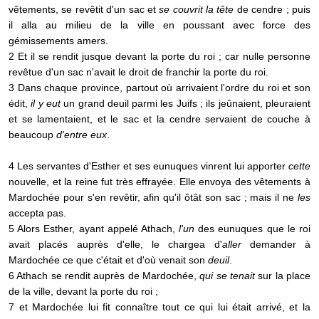
vêtements, se revêtit d'un sac et
se couvrit la tête
de cendre ; puis
il alla au milieu de la ville en poussant avec force des
gémissements amers.
2 Et il se rendit jusque devant la porte du roi ; car nulle personne
revêtue d'un sac n'avait le droit de franchir la porte du roi.
3 Dans chaque province, partout où arrivaient l'ordre du roi et son
édit,
il y eut
un grand deuil parmi les Juifs ; ils jeûnaient, pleuraient
et se lamentaient, et le sac et la cendre servaient de couche à
beaucoup
d'entre eux
.
4 Les servantes d'Esther et ses eunuques vinrent lui apporter
cette
nouvelle, et la reine fut très effrayée. Elle envoya des vêtements à
Mardochée pour s'en revêtir, afin qu'il ôtât son sac ; mais il ne
les
accepta pas.
5 Alors Esther, ayant appelé Athach,
l'un
des eunuques que le roi
avait placés auprès d'elle, le chargea d'
aller
demander à
Mardochée ce que c'était et d'où venait son
deuil
.
6 Athach se rendit auprès de Mardochée,
qui se tenait
sur la place
de la ville, devant la porte du roi ;
7 et Mardochée lui fit connaître tout ce qui lui était arrivé, et la