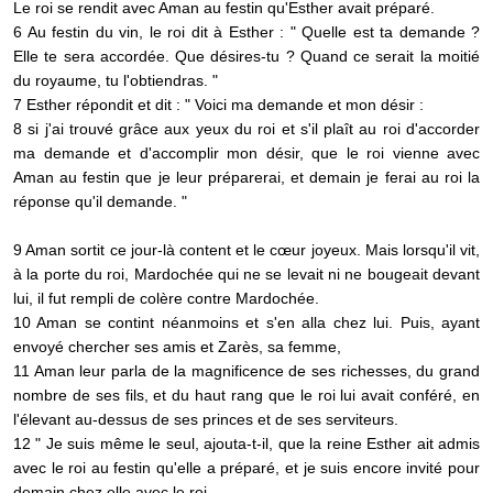
Le roi se rendit avec Aman au festin qu'Esther avait préparé.
6 Au festin du vin, le roi dit à Esther : " Quelle est ta demande ?
Elle te sera accordée. Que désires-tu ? Quand ce serait la moitié
du royaume, tu l'obtiendras. "
7 Esther répondit et dit : " Voici ma demande et mon désir :
8 si j'ai trouvé grâce aux yeux du roi et s'il plaît au roi d'accorder
ma demande et d'accomplir mon désir, que le roi vienne avec
Aman au festin que je leur préparerai, et demain je ferai au roi la
réponse qu'il demande. "
9 Aman sortit ce jour-là content et le cœur joyeux. Mais lorsqu'il vit,
à la porte du roi, Mardochée qui ne se levait ni ne bougeait devant
lui, il fut rempli de colère contre Mardochée.
10 Aman se contint néanmoins et s'en alla chez lui. Puis, ayant
envoyé chercher ses amis et Zarès, sa femme,
11 Aman leur parla de la magnificence de ses richesses, du grand
nombre de ses fils, et du haut rang que le roi lui avait conféré, en
l'élevant au-dessus de ses princes et de ses serviteurs.
12 " Je suis même le seul, ajouta-t-il, que la reine Esther ait admis
avec le roi au festin qu'elle a préparé, et je suis encore invité pour
demain chez elle avec le roi.