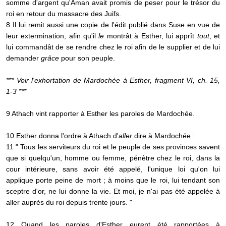
somme d'argent qu'Aman avait promis de peser pour le trésor du
roi en retour du massacre des Juifs.
8 Il lui remit aussi une copie de l'édit publié dans Suse en vue de
leur extermination, afin qu'il
le
montrât à Esther, lui apprît
tout
, et
lui commandât de se rendre chez le roi afin de le supplier et de lui
demander
grâce
pour son peuple.
*** Voir l'exhortation de Mardochée à Esther, fragment VI, ch. 15,
1-3 ***
9 Athach vint rapporter à Esther les paroles de Mardochée.
10 Esther donna l'ordre à Athach d'
aller
dire à Mardochée :
11 " Tous les serviteurs du roi et le peuple de ses provinces savent
que si quelqu'un, homme ou femme, pénètre chez le roi, dans la
cour intérieure, sans avoir été appelé, l'unique loi qu'on lui
applique porte peine de mort ; à moins que le roi, lui tendant son
sceptre d'or, ne lui donne la vie. Et moi, je n'ai pas été appelée à
aller auprès du roi depuis trente jours. "
12 Quand les paroles d'Esther eurent été rapportées à