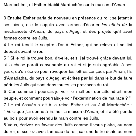
Mardochée ; et Esther établit Mardochée sur la maison d'Aman.
3 Ensuite Esther parla de nouveau en présence du roi ; se jetant à
ses pieds, elle le supplia avec larmes d'écarter
les effets de
la
méchanceté d'Aman, du pays d'Agag, et des projets qu'il avait
formés contre les Juifs.
4 Le roi tendit le sceptre d'or à Esther, qui se releva et se tint
debout devant le roi.
5 " Si le roi le trouve bon, dit-elle, et si j'ai trouvé grâce devant lui,
si la chose paraît convenable au roi et si je suis agréable à ses
yeux, qu'on écrive pour révoquer les lettres conçues par Aman, fils
d'Amadatha, du pays d'Agag, et écrites par lui dans le but de faire
périr les Juifs qui sont dans toutes les provinces du roi.
6 Car comment pourrais-je voir le malheur qui atteindrait mon
peuple, et comment pourrais-je voir l'extermination de ma race ? "
7 Le roi Assuérus dit à la reine Esther et au Juif Mardochée :
" Voici que j'ai donné à Esther la maison d'Aman, et il a été pendu
au bois pour avoir étendu la main contre les Juifs.
8 Vous, écrivez en faveur des Juifs comme il vous plaira, au nom
du roi, et scellez avec l'anneau du roi ; car une lettre écrite au nom