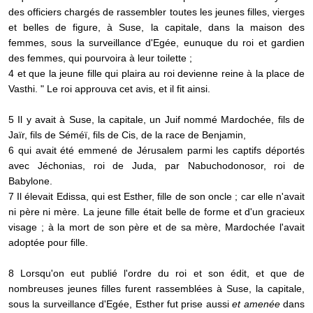
des officiers chargés de rassembler toutes les jeunes filles, vierges
et belles de figure, à Suse, la capitale, dans la maison des
femmes, sous la surveillance d'Egée, eunuque du roi et gardien
des femmes, qui pourvoira à leur toilette ;
4 et que la jeune fille qui plaira au roi devienne reine à la place de
Vasthi. " Le roi approuva cet avis, et il fit ainsi.
5 Il y avait à Suse, la capitale, un Juif nommé Mardochée, fils de
Jaïr, fils de Séméï, fils de Cis, de la race de Benjamin,
6 qui avait été emmené de Jérusalem parmi les captifs déportés
avec Jéchonias, roi de Juda, par Nabuchodonosor, roi de
Babylone.
7 Il élevait Edissa, qui est Esther, fille de son oncle ; car elle n'avait
ni père ni mère. La jeune fille était belle de forme et d'un gracieux
visage ; à la mort de son père et de sa mère, Mardochée l'avait
adoptée pour fille.
8 Lorsqu'on eut publié l'ordre du roi et son édit, et que de
nombreuses jeunes filles furent rassemblées à Suse, la capitale,
sous la surveillance d'Egée, Esther fut prise aussi
et amenée
dans