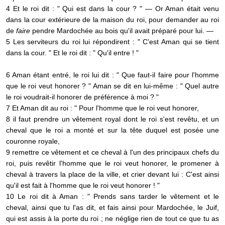
4 Et le roi dit : " Qui est dans la cour ? " — Or Aman était venu
dans la cour extérieure de la maison du roi, pour demander au roi
de
faire
pendre Mardochée au bois qu'il avait préparé pour lui. —
5 Les serviteurs du roi lui répondirent : " C'est Aman qui se tient
dans la cour. " Et le roi dit : " Qu'il entre ! "
6 Aman étant entré, le roi lui dit : " Que faut-il faire pour l'homme
que le roi veut honorer ? " Aman se dit en lui-même : " Quel autre
le roi voudrait-il honorer de préférence à moi ? "
7 Et Aman dit au roi : " Pour l'homme que le roi veut honorer,
8 il faut prendre un vêtement royal dont le roi s'est revêtu, et un
cheval que le roi a monté et sur la tête duquel est posée une
couronne royale,
9 remettre ce vêtement et ce cheval à l'un des principaux chefs du
roi, puis revêtir l'homme que le roi veut honorer, le promener à
cheval à travers la place de la ville, et crier devant lui : C'est ainsi
qu'il est fait à l'homme que le roi veut honorer ! "
10 Le roi dit à Aman : " Prends sans tarder le vêtement et le
cheval, ainsi que tu l'as dit, et fais ainsi pour Mardochée, le Juif,
qui est assis à la porte du roi ; ne néglige rien de tout ce que tu as