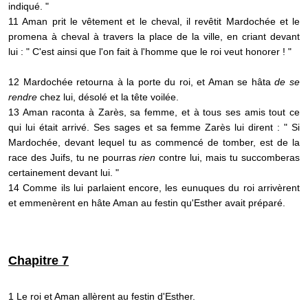
indiqué. "
11 Aman prit le vêtement et le cheval, il revêtit Mardochée et le
promena à cheval à travers la place de la ville, en criant devant
lui : " C'est ainsi que l'on fait à l'homme que le roi veut honorer ! "
12 Mardochée retourna à la porte du roi, et Aman se hâta
de se
rendre
chez lui, désolé et la tête voilée.
13 Aman raconta à Zarès, sa femme, et à tous ses amis tout ce
qui lui était arrivé. Ses sages et sa femme Zarès lui dirent : " Si
Mardochée, devant lequel tu as commencé de tomber, est de la
race des Juifs, tu ne pourras
rien
contre lui, mais tu succomberas
certainement devant lui. "
14 Comme ils lui parlaient encore, les eunuques du roi arrivèrent
et emmenèrent en hâte Aman au festin qu'Esther avait préparé.
Chapitre 7
1 Le roi et Aman allèrent au festin d'Esther.