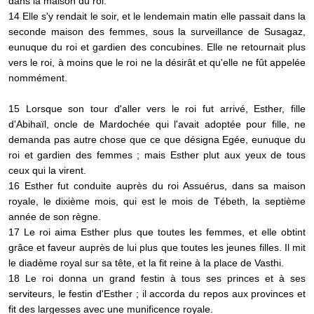
dans la maison du roi.
14 Elle s'y rendait le soir, et le lendemain matin elle passait dans la
seconde maison des femmes, sous la surveillance de Susagaz,
eunuque du roi et gardien des concubines. Elle ne retournait plus
vers le roi, à moins que le roi ne la désirât et qu'elle ne fût appelée
nommément.
15 Lorsque son tour d'aller vers le roi fut arrivé, Esther, fille
d'Abihaïl, oncle de Mardochée qui l'avait adoptée pour fille, ne
demanda pas autre chose que ce que désigna Egée, eunuque du
roi et gardien des femmes ; mais Esther plut aux yeux de tous
ceux qui la virent.
16 Esther fut conduite auprès du roi Assuérus, dans sa maison
royale, le dixième mois, qui est le mois de Tébeth, la septième
année de son règne.
17 Le roi aima Esther plus que toutes les femmes, et elle obtint
grâce et faveur auprès de lui plus que toutes les jeunes filles. Il mit
le diadème royal sur sa tête, et la fit reine à la place de Vasthi.
18 Le roi donna un grand festin à tous ses princes et à ses
serviteurs, le festin d'Esther ; il accorda du repos aux provinces et
fit des largesses avec une munificence royale.