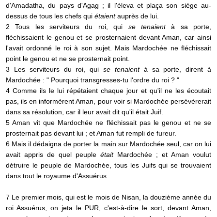
d'Amadatha, du pays d'Agag ; il l'éleva et plaça son siège au-
dessus de tous les chefs qui
étaient
auprès de lui.
2 Tous les serviteurs du roi, qui
se tenaient
à sa porte,
fléchissaient le genou et se prosternaient devant Aman, car ainsi
l'avait ordonné le roi à son sujet. Mais Mardochée ne fléchissait
point le genou et ne se prosternait point.
3 Les serviteurs du roi, qui
se tenaient
à sa porte, dirent à
Mardochée : " Pourquoi transgresses-tu l'ordre du roi ? "
4 Comme ils le lui répétaient chaque jour et qu'il ne les écoutait
pas, ils en informèrent Aman, pour voir si Mardochée persévérerait
dans sa résolution, car il leur avait dit qu'il était Juif.
5 Aman vit que Mardochée ne fléchissait pas le genou et ne se
prosternait pas devant lui ; et Aman fut rempli de fureur.
6 Mais il dédaigna de porter la main sur Mardochée seul, car on lui
avait appris de quel peuple
était
Mardochée ; et Aman voulut
détruire le peuple de Mardochée, tous les Juifs qui se trouvaient
dans tout le royaume d'Assuérus.
7 Le premier mois, qui est le mois de Nisan, la douzième année du
roi Assuérus, on jeta le PUR, c'est-à-dire le sort, devant Aman,