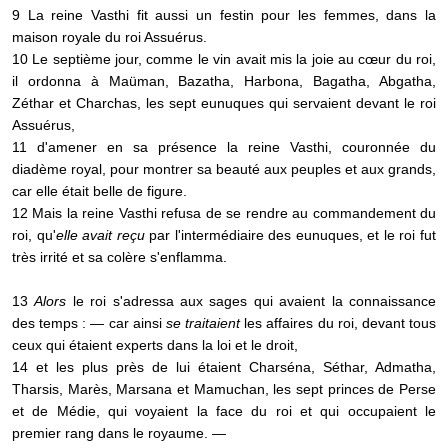
9 La reine Vasthi fit aussi un festin pour les femmes, dans la
maison royale du roi Assuérus.
10 Le septième jour, comme le vin avait mis la joie au cœur du roi,
il ordonna à Maüman, Bazatha, Harbona, Bagatha, Abgatha,
Zéthar et Charchas, les sept eunuques qui servaient devant le roi
Assuérus,
11 d'amener en sa présence la reine Vasthi, couronnée du
diadème royal, pour montrer sa beauté aux peuples et aux grands,
car elle était belle de figure.
12 Mais la reine Vasthi refusa de se rendre au commandement du
roi, qu'
elle avait reçu
par l'intermédiaire des eunuques, et le roi fut
très irrité et sa colère s'enflamma.
13
Alors
le roi s'adressa aux sages qui avaient la connaissance
des temps : — car ainsi
se traitaient
les affaires du roi, devant tous
ceux qui étaient experts dans la loi et le droit,
14 et les plus près de lui étaient Charséna, Séthar, Admatha,
Tharsis, Marès, Marsana et Mamuchan, les sept princes de Perse
et de Médie, qui voyaient la face du roi et qui occupaient le
premier rang dans le royaume. —