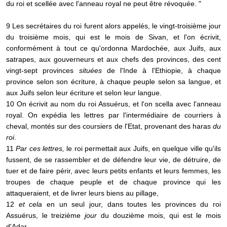
du roi et scellée avec l'anneau royal ne peut être révoquée. "
9 Les secrétaires du roi furent alors appelés, le vingt-troisième jour
du troisième mois, qui est le mois de Sivan, et l'on écrivit,
conformément à tout ce qu'ordonna Mardochée, aux Juifs, aux
satrapes, aux gouverneurs et aux chefs des provinces, des cent
vingt-sept provinces
situées
de l'Inde à l'Ethiopie, à chaque
province selon son écriture, à chaque peuple selon sa langue, et
aux Juifs selon leur écriture et selon leur langue.
10 On écrivit au nom du roi Assuérus, et l'on scella avec l'anneau
royal. On expédia les lettres par l'intermédiaire de courriers à
cheval, montés sur des coursiers de l'Etat, provenant des haras
du
roi
.
11
Par ces lettres,
le roi permettait aux Juifs, en quelque ville qu'ils
fussent, de se rassembler et de défendre leur vie, de détruire, de
tuer et de faire périr, avec leurs petits enfants et leurs femmes, les
troupes de chaque peuple et de chaque province qui les
attaqueraient, et de livrer leurs biens au pillage,
12
et cela
en un seul jour, dans toutes les provinces du roi
Assuérus, le treizième
jour
du douzième mois, qui est le mois
d'Adar.