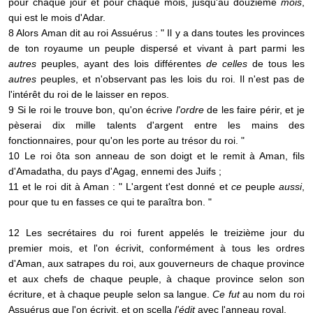
pour chaque jour et pour chaque mois, jusqu'au douzième
mois
,
qui est le mois d'Adar.
8 Alors Aman dit au roi Assuérus : " Il y a dans toutes les provinces
de ton royaume un peuple dispersé et vivant à part parmi les
autres
peuples, ayant des lois différentes
de celles
de tous les
autres
peuples, et n'observant pas les lois du roi. Il n'est pas de
l'intérêt du roi de le laisser en repos.
9 Si le roi le trouve bon, qu'on écrive
l'ordre
de les faire périr, et je
pèserai dix mille talents d'argent entre les mains des
fonctionnaires, pour qu'on les porte au trésor du roi. "
10 Le roi ôta son anneau de son doigt et le remit à Aman, fils
d'Amadatha, du pays d'Agag, ennemi des Juifs ;
11 et le roi dit à Aman : " L'argent t'est donné et
ce
peuple
aussi
,
pour que tu en fasses ce qui te paraîtra bon. "
12 Les secrétaires du roi furent appelés le treizième jour du
premier mois, et l'on écrivit, conformément à tous les ordres
d'Aman, aux satrapes du roi, aux gouverneurs de chaque province
et aux chefs de chaque peuple, à chaque province selon son
écriture, et à chaque peuple selon sa langue.
Ce fut
au nom du roi
Assuérus que l'on écrivit, et on scella
l'édit
avec l'anneau royal.