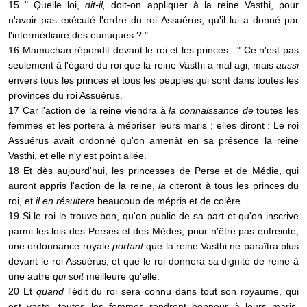
15 " Quelle loi,
dit-il,
doit-on appliquer à la reine Vasthi, pour
n'avoir pas exécuté l'ordre du roi Assuérus, qu'il lui a donné par
l'intermédiaire des eunuques ? "
16 Mamuchan répondit devant le roi et les princes : " Ce n'est pas
seulement à l'égard du roi que la reine Vasthi a mal agi, mais
aussi
envers tous les princes et tous les peuples qui sont dans toutes les
provinces du roi Assuérus.
17 Car l'action de la reine viendra à
la connaissance de
toutes les
femmes et les portera à mépriser leurs maris ; elles diront : Le roi
Assuérus avait ordonné qu'on amenât en sa présence la reine
Vasthi, et elle n'y est point allée.
18 Et dès aujourd'hui, les princesses de Perse et de Médie, qui
auront appris l'action de la reine,
la
citeront à tous les princes du
roi, et
il en résultera
beaucoup de mépris et de colère.
19 Si le roi le trouve bon, qu'on publie de sa part et qu'on inscrive
parmi les lois des Perses et des Mèdes, pour n'être pas enfreinte,
une ordonnance royale
portant
que la reine Vasthi ne paraîtra plus
devant le roi Assuérus, et que le roi donnera sa dignité de reine à
une autre
qui soit
meilleure qu'elle.
20 Et
quand
l'édit du roi sera connu dans tout son royaume, qui
est vaste, toutes les femmes rendront honneur à leurs maris,