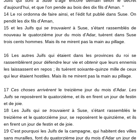
Juifs qui
sont
à Suse d'agir encore demain selon le décret
d'aujourd'hui, et que l'on pende au bois des dix fils d'Aman. "
14 Le roi ordonna de faire ainsi, et l'édit fut publié dans Suse. On
pendit les dix fils d'Aman,
15 et les Juifs qui
se trouvaient
à Suse, s'étant rassemblés de
nouveau le quatorzième jour du mois d'Adar, tuèrent dans Suse
trois cents hommes. Mais ils ne mirent pas la main au pillage.
16 Les autres Juifs qui étaient dans les provinces du roi se
rassemblèrent pour défendre leur vie et
obtenir
que leurs ennemis
les laissassent en repos ; ils tuèrent soixante-quinze mille de ceux
qui leur étaient hostiles. Mais ils ne mirent pas la main au pillage.
17
Ces choses arrivèrent
le treizième jour du mois d'Adar.
Les
Juifs
se reposèrent le quatorzième, et ils en firent un jour de festin
et de joie.
18 Les Juifs qui
se trouvaient
à Suse, s'étant rassemblés le
treizième et le quatorzième jour, se reposèrent le quinzième, et ils
en firent un jour de festin et de joie.
19 C'est pourquoi les Juifs de la campagne, qui habitent des villes
sans murailles, font du quatorzième jour du mois d'Adar un jour de