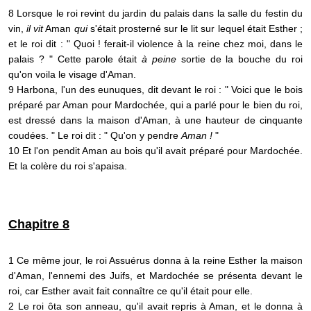
8 Lorsque le roi revint du jardin du palais dans la salle du festin du
vin,
il vit
Aman
qui
s'était prosterné sur le lit sur lequel était Esther ;
et le roi dit : " Quoi ! ferait-il violence à la reine chez moi, dans le
palais ? " Cette parole était
à peine
sortie de la bouche du roi
qu'on voila le visage d'Aman.
9 Harbona, l'un des eunuques, dit devant le roi : " Voici que le bois
préparé par Aman pour Mardochée, qui a parlé pour le bien du roi,
est dressé dans la maison d'Aman, à une hauteur de cinquante
coudées. " Le roi dit : " Qu'on y pendre
Aman !
"
10 Et l'on pendit Aman au bois qu'il avait préparé pour Mardochée.
Et la colère du roi s'apaisa.
Chapitre 8
1 Ce même jour, le roi Assuérus donna à la reine Esther la maison
d'Aman, l'ennemi des Juifs, et Mardochée se présenta devant le
roi, car Esther avait fait connaître ce qu'il était pour elle.
2 Le roi ôta son anneau, qu'il avait repris à Aman, et le donna à