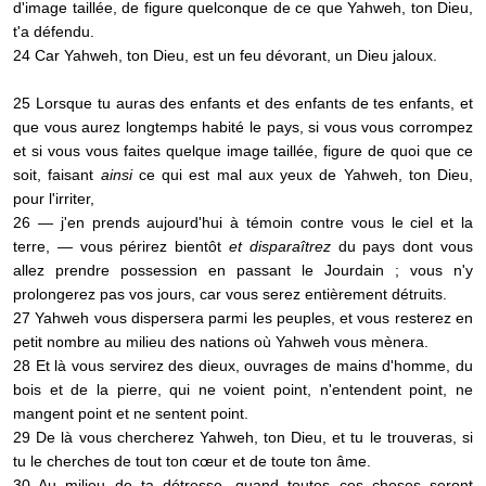
d'image taillée, de figure quelconque de ce que Yahweh, ton Dieu,
t'a défendu.
24 Car Yahweh, ton Dieu, est un feu dévorant, un Dieu jaloux.
25 Lorsque tu auras des enfants et des enfants de tes enfants, et
que vous aurez longtemps habité le pays, si vous vous corrompez
et si vous vous faites quelque image taillée, figure de quoi que ce
soit, faisant
ainsi
ce qui est mal aux yeux de Yahweh, ton Dieu,
pour l'irriter,
26 — j'en prends aujourd'hui à témoin contre vous le ciel et la
terre, — vous périrez bientôt
et disparaîtrez
du pays dont vous
allez prendre possession en passant le Jourdain ; vous n'y
prolongerez pas vos jours, car vous serez entièrement détruits.
27 Yahweh vous dispersera parmi les peuples, et vous resterez en
petit nombre au milieu des nations où Yahweh vous mènera.
28 Et là vous servirez des dieux, ouvrages de mains d'homme, du
bois et de la pierre, qui ne voient point, n'entendent point, ne
mangent point et ne sentent point.
29 De là vous chercherez Yahweh, ton Dieu, et tu le trouveras, si
tu le cherches de tout ton cœur et de toute ton âme.
30 Au milieu de ta détresse, quand toutes ces choses seront