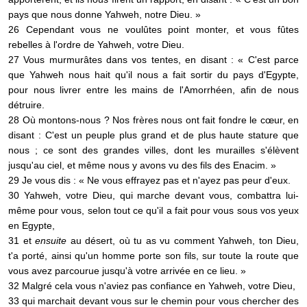
pays que nous donne Yahweh, notre Dieu. »
26 Cependant vous ne voulûtes point monter, et vous fûtes
rebelles à l'ordre de Yahweh, votre Dieu.
27 Vous murmurâtes dans vos tentes, en disant : « C'est parce
que Yahweh nous hait qu'il nous a fait sortir du pays d'Egypte,
pour nous livrer entre les mains de l'Amorrhéen, afin de nous
détruire.
28 Où montons-nous ? Nos frères nous ont fait fondre le cœur, en
disant : C'est un peuple plus grand et de plus haute stature que
nous ; ce sont des grandes villes, dont les murailles s'élèvent
jusqu'au ciel, et même nous y avons vu des fils des Enacim. »
29 Je vous dis : « Ne vous effrayez pas et n'ayez pas peur d'eux.
30 Yahweh, votre Dieu, qui marche devant vous, combattra lui-
même pour vous, selon tout ce qu'il a fait pour vous sous vos yeux
en Egypte,
31 et
ensuite
au désert, où tu as vu comment Yahweh, ton Dieu,
t'a porté, ainsi qu'un homme porte son fils, sur toute la route que
vous avez parcourue jusqu'à votre arrivée en ce lieu. »
32 Malgré cela vous n'aviez pas confiance en Yahweh, votre Dieu,
33 qui marchait devant vous sur le chemin pour vous chercher des