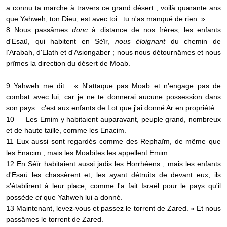
a connu ta marche à travers ce grand désert ; voilà quarante ans
que Yahweh, ton Dieu, est avec toi : tu n'as manqué de rien. »
8 Nous passâmes
donc
à distance de nos frères, les enfants
d'Esaü, qui habitent en Séïr,
nous éloignant
du chemin de
l'Arabah, d'Elath et d'Asiongaber ; nous nous détournâmes et nous
prîmes la direction du désert de Moab.
9 Yahweh me dit : « N'attaque pas Moab et n'engage pas de
combat avec lui, car je ne te donnerai aucune possession dans
son pays : c'est aux enfants de Lot que j'ai donné Ar en propriété.
10 — Les Emim y habitaient auparavant, peuple grand, nombreux
et de haute taille, comme les Enacim.
11 Eux aussi sont regardés comme des Rephaïm, de même que
les Enacim ; mais les Moabites les appellent Emim.
12 En Séïr habitaient aussi jadis les Horrhéens ; mais les enfants
d'Esaü les chassèrent et, les ayant détruits de devant eux, ils
s'établirent à leur place, comme l'a fait Israël pour le pays qu'il
possède
et
que Yahweh lui a donné. —
13 Maintenant, levez-vous et passez le torrent de Zared. » Et nous
passâmes le torrent de Zared.