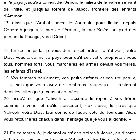
et
le pays
jusqu'au torrent de l'Arnon, le milieu de la vallée servant
de limite, et jusqu'au torrent de Jaboc, frontière des enfants
d'Ammon,
17 ainsi que l'Arabah, avec le Jourdain pour limite, depuis
Cénéreth jusqu'à la mer de l'Arabah, la mer Salée, au pied des
pentes du Phasga, vers l'Orient.
18 En ce temps-là, je vous donnai cet ordre : « Yahweh, votre
Dieu, vous à donné ce pays pour qu'il soit votre propriété ; vous
tous, hommes forts, vous marcherez en armes devant vos frères,
les enfants d'Israël.
19 Vos femmes seulement, vos petits enfants et vos troupeaux,
— je sais que vous avez de nombreux troupeaux, — resteront
dans les villes que je vous ai données,
20 jusqu'à ce que Yahweh ait accordé le repos à vos frères
comme à vous, et qu'ils possèdent, eux aussi, le pays que
Yahweh, votre Dieu, leur donne de l'autre côté du Jourdain.
Alors
vous retournerez chacun dans l'héritage que je vous ai donné. »
21 En ce temps-là, je donnai
aussi
des ordres à Josué, en disant :
« Tes yeux ont vu tout ce que Yahweh, votre Dieu, a fait à ces