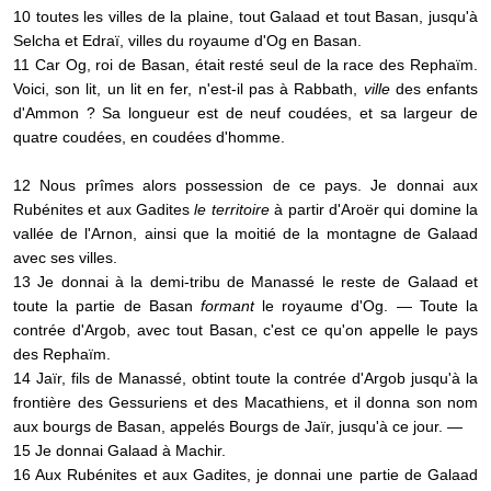
10 toutes les villes de la plaine, tout Galaad et tout Basan, jusqu'à
Selcha et Edraï, villes du royaume d'Og en Basan.
11 Car Og, roi de Basan, était resté seul de la race des Rephaïm.
Voici, son lit, un lit en fer, n'est-il pas à Rabbath,
ville
des enfants
d'Ammon ? Sa longueur est de neuf coudées, et sa largeur de
quatre coudées, en coudées d'homme.
12 Nous prîmes alors possession de ce pays. Je donnai aux
Rubénites et aux Gadites
le territoire
à partir d'Aroër qui domine la
vallée de l'Arnon, ainsi que la moitié de la montagne de Galaad
avec ses villes.
13 Je donnai à la demi-tribu de Manassé le reste de Galaad et
toute la partie de Basan
formant
le royaume d'Og. — Toute la
contrée d'Argob, avec tout Basan, c'est ce qu'on appelle le pays
des Rephaïm.
14 Jaïr, fils de Manassé, obtint toute la contrée d'Argob jusqu'à la
frontière des Gessuriens et des Macathiens, et il donna son nom
aux bourgs de Basan, appelés Bourgs de Jaïr, jusqu'à ce jour. —
15 Je donnai Galaad à Machir.
16 Aux Rubénites et aux Gadites, je donnai une partie de Galaad