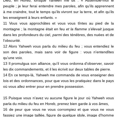
Dieu, en Horeb, lorsque Yahweh me dit : « Assemble-moi le
peuple ; je leur ferai entendre mes paroles, afin qu'ils apprennent
à me craindre, tout le temps qu'ils vivront sur la terre, et afin qu'ils
les enseignent à leurs enfants. »
11 Vous vous approchâtes et vous vous tîntes au pied de la
montagne ; la montagne était en feu
et la flamme s'élevait
jusque
dans les profondeurs du ciel,
parmi
des ténèbres, des nuées et de
l'obscurité.
12 Alors Yahweh vous parla du milieu du feu ; vous entendiez le
son des paroles, mais sans voir de figure : vous n'entendîtes
qu'une voix.
13 Il promulgua son alliance, qu'il vous ordonna d'observer,
savoir
les dix commandements, et il les écrivit sur deux tables de pierre.
14 En ce temps-là, Yahweh me commanda de vous enseigner des
lois et des ordonnances, pour que vous les pratiquiez dans le pays
où vous allez entrer pour en prendre possession.
15 Puisque vous n'avez vu aucune figure le jour où Yahweh vous
parla du milieu du feu en Horeb, prenez bien garde à vos âmes,
16 de peur que vous ne vous corrompiez et que vous ne vous
fassiez une image taillée, figure de quelque idole, image d'homme