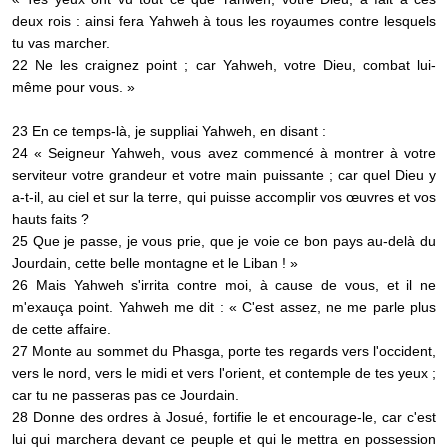
deux rois : ainsi fera Yahweh à tous les royaumes contre lesquels
tu vas marcher.
22 Ne les craignez point ; car Yahweh, votre Dieu, combat lui-
même pour vous. »
23 En ce temps-là, je suppliai Yahweh, en disant :
24 « Seigneur Yahweh, vous avez commencé à montrer à votre
serviteur votre grandeur et votre main puissante ; car quel Dieu y
a-t-il, au ciel et sur la terre, qui puisse accomplir vos œuvres et vos
hauts faits ?
25 Que je passe, je vous prie, que je voie ce bon pays au-delà du
Jourdain, cette belle montagne et le Liban ! »
26 Mais Yahweh s'irrita contre moi, à cause de vous, et il ne
m'exauça point. Yahweh me dit : « C'est assez, ne me parle plus
de cette affaire.
27 Monte au sommet du Phasga, porte tes regards vers l'occident,
vers le nord, vers le midi et vers l'orient, et contemple de tes yeux ;
car tu ne passeras pas ce Jourdain.
28 Donne des ordres à Josué, fortifie le et encourage-le, car c'est
lui qui marchera devant ce peuple et qui le mettra en possession