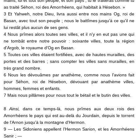
mains, lui et tout son peuple, et son pays ; tu le traiteras comme tu
as traité Séhon, roi des Amorrhéens, qui habitait à Hésebon. »
3 Et Yahweh, notre Dieu, livra aussi entre nos mains Og, roi de
Basan, avec tout son peuple ; nous le battîmes jusqu'à ce qu'il ne
lui restât plus aucun de ses gens.
4 Nous prîmes alors toutes ses villes, et il n'y en eut pas une qui
ne tombât entre notre pouvoir : soixante villes, toute la région
d'Argob, le royaume d'Og en Basan.
5 Toutes ces villes étaient fortifiées, avec de hautes murailles, des
portes et des barres ; sans compter les villes sans murailles, en
très grand nombre.
6 Nous les dévouâmes par anathème, comme nous l'avions fait
pour Séhon, roi de Hésebon, dévouant par anathème villes,
hommes, femmes et enfants.
7 Mais nous pillâmes pour nous tout le bétail et le butin des villes.
8
Ainsi,
dans ce temps-là, nous prîmes aux deux rois des
Amorrhéens le pays qui est au-delà du Jourdain, depuis le torrent
de l'Arnon jusqu'à la montagne d'Hermon.
9 — Les Sidoniens appellent l'Hermon Sarion, et les Amorrhéens
Sanir ; —