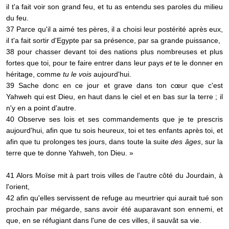
il t'a fait voir son grand feu, et tu as entendu ses paroles du milieu
du feu.
37 Parce qu'il a aimé tes pères, il a choisi leur postérité après eux,
il t'a fait sortir d'Egypte par sa présence, par sa grande puissance,
38 pour chasser devant toi des nations plus nombreuses et plus
fortes que toi, pour te faire entrer dans leur pays
et
te le donner en
héritage, comme
tu le vois
aujourd'hui.
39 Sache donc en ce jour et grave dans ton cœur que c'est
Yahweh qui est Dieu, en haut dans le ciel et en bas sur la terre ; il
n'y en a point d'autre.
40 Observe ses lois et ses commandements que je te prescris
aujourd'hui, afin que tu sois heureux, toi et tes enfants après toi, et
afin que tu prolonges tes jours, dans toute la suite
des âges
, sur la
terre que te donne Yahweh, ton Dieu. »
41 Alors Moïse mit à part trois villes de l'autre côté du Jourdain, à
l'orient,
42 afin qu'elles servissent de refuge au meurtrier qui aurait tué son
prochain par mégarde, sans avoir été auparavant son ennemi, et
que, en se réfugiant dans l'une de ces villes, il sauvât sa vie.