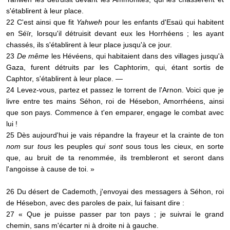
s'établirent à leur place.
22 C'est ainsi que fit
Yahweh
pour les enfants d'Esaü qui habitent
en Séïr, lorsqu'il détruisit devant eux les Horrhéens ; les ayant
chassés, ils s'établirent à leur place jusqu'à ce jour.
23
De même
les Hévéens, qui habitaient dans des villages jusqu'à
Gaza, furent détruits par les Caphtorim, qui, étant sortis de
Caphtor, s'établirent à leur place. —
24 Levez-vous, partez et passez le torrent de l'Arnon. Voici que je
livre entre tes mains Séhon, roi de Hésebon, Amorrhéens, ainsi
que son pays. Commence à t'en emparer, engage le combat avec
lui !
25 Dès aujourd'hui je vais répandre la frayeur et la crainte de ton
nom
sur
tous
les peuples
qui sont
sous tous les cieux, en sorte
que, au bruit de ta renommée, ils trembleront et seront dans
l'angoisse à cause de toi. »
26 Du désert de Cademoth, j'envoyai des messagers à Séhon, roi
de Hésebon, avec des paroles de paix, lui faisant dire :
27 « Que je puisse passer par ton pays ; je suivrai le grand
chemin, sans m'écarter ni à droite ni à gauche.