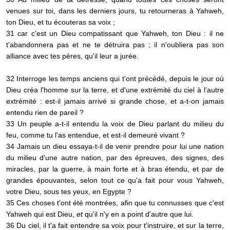
venues sur toi, dans les derniers jours, tu retourneras à Yahweh,
ton Dieu, et tu écouteras sa voix ;
31 car c'est un Dieu compatissant que Yahweh, ton Dieu : il ne
t'abandonnera pas et ne te détruira pas ; il n'oubliera pas son
alliance avec tes pères, qu'il leur a jurée.
32 Interroge les temps anciens qui t'ont précédé, depuis le jour où
Dieu créa l'homme sur la terre, et d'une extrémité du ciel à l'autre
extrémité : est-il jamais arrivé si grande chose, et a-t-on jamais
entendu rien de pareil ?
33 Un peuple a-t-il entendu la voix de Dieu parlant du milieu du
feu, comme tu l'as entendue, et est-il demeuré vivant ?
34 Jamais un dieu essaya-t-il de venir prendre pour lui une nation
du milieu d'une autre nation, par des épreuves, des signes, des
miracles, par la guerre, à main forte et à bras étendu, et par de
grandes épouvantes, selon tout ce qu'a fait pour vous Yahweh,
votre Dieu, sous tes yeux, en Egypte ?
35 Ces choses t'ont été montrées, afin que tu connusses que c'est
Yahweh qui est Dieu,
et
qu'il n'y en a point d'autre que lui.
36 Du ciel, il t'a fait entendre sa voix pour t'instruire, et sur la terre,