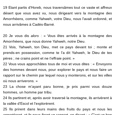
19 Etant partis d'Horeb, nous traversâmes tout ce vaste et affreux
désert que vous avez vu, nous dirigeant vers la montagne des
Amorrhéens, comme Yahweh, votre Dieu, nous l'avait ordonné, et
nous arrivâmes à Cadès-Barné.
20 Je vous dis
alors
: « Vous êtes arrivés à la montagne des
Amorrhéens, que nous donne Yahweh, notre Dieu.
21 Vois, Yahweh, ton Dieu, met ce pays devant toi ; monte
et
prends-en possession, comme te l'a dit Yahweh, le Dieu de tes
pères ; ne crains point et ne t'effraie point. »
22 Vous vous approchâtes tous de moi et vous dites : « Envoyons
des hommes devant nous, pour explorer le pays et nous faire un
rapport sur le chemin par lequel nous y monterons, et sur les villes
où nous arriverons. »
23 La chose m'ayant paru bonne, je pris parmi vous douze
hommes, un homme par tribu.
24 Ils partirent et, après avoir traversé la montagne, ils arrivèrent à
la vallée d'Escol et l'explorèrent.
25 Ils prirent dans leurs mains des fruits du pays et nous les
apportèrent, et ils nous firent un rapport, en disant : « C'est un bon