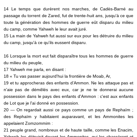
14 Le temps que durèrent nos marches, de Cadès-Barné au
passage du torrent de Zared, fut de trente-huit ans, jusqu'à ce que
toute la génération des hommes de guerre eût disparu du milieu
du camp, comme Yahweh le leur avait juré.
15 La main de Yahweh fut aussi sur eux pour les détruire du milieu
du camp, jusqu'à ce qu'ils eussent disparu.
16 Lorsque la mort eut fait disparaître tous les hommes de guerre
du milieu du peuple,
17 Yahweh me parla, en disant :
18 « Tu vas passer aujourd'hui la frontière de Moab, Ar,
19 et tu approcheras des enfants d'Ammon. Ne les attaque pas et
n'aie pas de démêlés avec eux, car je ne te donnerai aucune
possession dans le pays des enfants d'Ammon : c'est aux enfants
de Lot que je l'ai donné en possession.
20 — On regardait aussi ce pays comme un pays de Rephaïm ;
des Rephaïm y habitaient auparavant, et les Ammonites les
appelaient Zomzommim :
21 peuple grand, nombreux et de haute taille, comme les Enacim,
Yahweh les détruisit devant les Ammonites, qui les chassèrent et