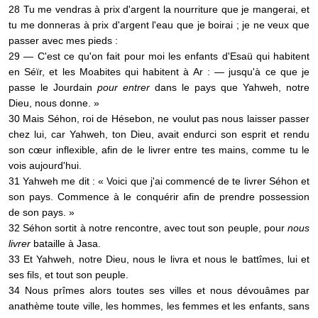
28 Tu me vendras à prix d'argent la nourriture que je mangerai, et
tu me donneras à prix d'argent l'eau que je boirai ; je ne veux que
passer avec mes pieds :
29 — C'est ce qu'on fait pour moi les enfants d'Esaü qui habitent
en Séïr, et les Moabites qui habitent à Ar : — jusqu'à ce que je
passe le Jourdain
pour entrer
dans le pays que Yahweh, notre
Dieu, nous donne. »
30 Mais Séhon, roi de Hésebon, ne voulut pas nous laisser passer
chez lui, car Yahweh, ton Dieu, avait endurci son esprit et rendu
son cœur inflexible, afin de le livrer entre tes mains, comme tu le
vois aujourd'hui.
31 Yahweh me dit : « Voici que j'ai commencé de te livrer Séhon et
son pays. Commence à le conquérir afin de prendre possession
de son pays. »
32 Séhon sortit à notre rencontre, avec tout son peuple, pour
nous
livrer
bataille à Jasa.
33 Et Yahweh, notre Dieu, nous le livra et nous le battîmes, lui et
ses fils, et tout son peuple.
34 Nous prîmes alors toutes ses villes et nous dévouâmes par
anathème toute ville, les hommes, les femmes et les enfants, sans