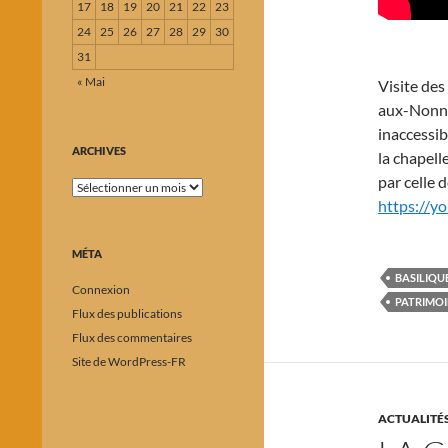
17
18
19
20
21
22
23
24
25
26
27
28
29
30
31
« Mai
Visite des
aux-Nonnai
inaccessib
ARCHIVES
la chapell
par celle d
Archives
https://y
MÉTA
BASILIQU
Connexion
PATRIMOI
Flux des publications
Flux des commentaires
Site de WordPress-FR
ACTUALITÉ