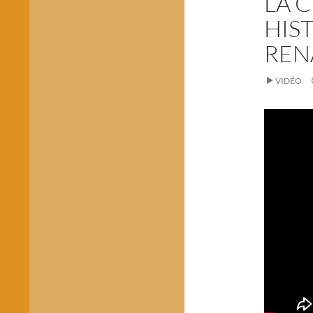
LA 
HIS
REN
VIDÉO