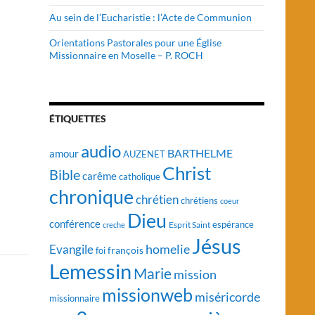
Au sein de l’Eucharistie : l’Acte de Communion
Orientations Pastorales pour une Église
Missionnaire en Moselle – P. ROCH
ÉTIQUETTES
audio
BARTHELME
amour
AUZENET
Christ
Bible
carême
catholique
chronique
chrétien
chrétiens
coeur
Dieu
conférence
Esprit Saint
espérance
creche
Jésus
homelie
Evangile
françois
foi
Lemessin
Marie
mission
missionweb
miséricorde
missionnaire