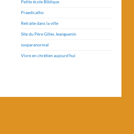
Petite école Biblique
Praedicatho
Retraite dans la ville
Site du Père Gilles Jeanguenin
sosparanormal
Vivre en chrétien aujourd'hui