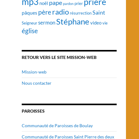
mp3
prière
pape
noël
prier
pardon
radio
père
Saint
pâques
résurrection
Stéphane
sermon
video
vie
Seigneur
église
RETOUR VERS LE SITE MISSION-WEB
Mission-web
Nous contacter
PAROISSES
Communauté de Paroisses de Boulay
Communauté de Paroisses Saint Pierre des deux