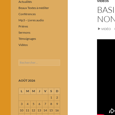
VIDÉOS
Actualités
BASI
Beaux Textes à méditer
Conférences
NON
Mp3 – Livres audio
Prières
VIDÉO
Sermons
Témoignages
Vidéos
Rechercher :
AOÛT 2026
L
M
M
J
V
S
D
1
2
3
4
5
6
7
8
9
10
11
12
13
14
15
16