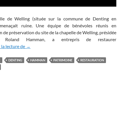
lle de Welling (située sur la commune de Denting en
 menaçait ruine. Une équipe de bénévoles réunis en
n de préservation du site de la chapelle de Welling, présidée
 Roland Hamman, a entrepris de restaurer
La Chapelle de Welling – Histoire d’une renaissance 
la lecture de
→
E
DENTING
HAMMAN
PATRIMOINE
RESTAURATION