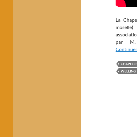
La Chape
moselle)
associatio
par M.
Continuer 
CHAPELL
WELLING