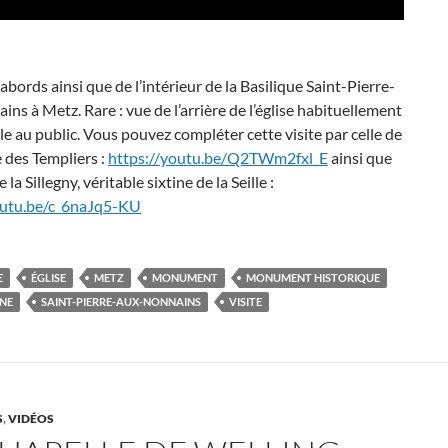
 abords ainsi que de l’intérieur de la Basilique Saint-Pierre-
ns à Metz. Rare : vue de l’arrière de l’église habituellement
le au public. Vous pouvez compléter cette visite par celle de
e des Templiers :
https://youtu.be/Q2TWm2fxl_E
ainsi que
e la Sillegny, véritable sixtine de la Seille :
outu.be/c_6naJq5-KU
E
ÉGLISE
METZ
MONUMENT
MONUMENT HISTORIQUE
NE
SAINT-PIERRE-AUX-NONNAINS
VISITE
S
,
VIDÉOS