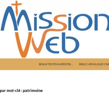
ALLER AU CONTENU
BEAUX TEXTES À MÉDITER…
BIBLE CATHOLIQUE CR
par mot-clé : patrimoine