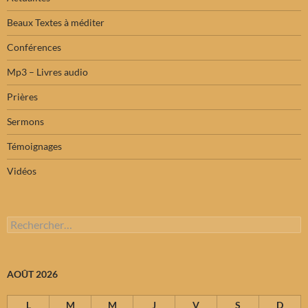
Beaux Textes à méditer
Conférences
Mp3 – Livres audio
Prières
Sermons
Témoignages
Vidéos
Rechercher :
AOÛT 2026
L
M
M
J
V
S
D