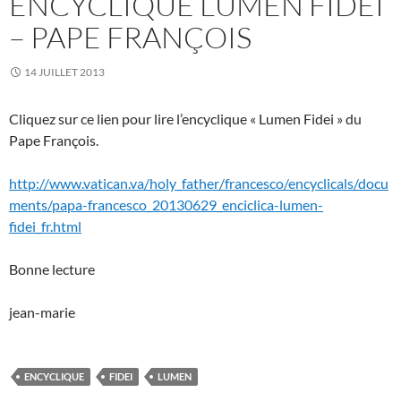
ENCYCLIQUE LUMEN FIDEI
– PAPE FRANÇOIS
14 JUILLET 2013
Cliquez sur ce lien pour lire l’encyclique « Lumen Fidei » du
Pape François.
http://www.vatican.va/holy_father/francesco/encyclicals/docu
ments/papa-francesco_20130629_enciclica-lumen-
fidei_fr.html
Bonne lecture
jean-marie
ENCYCLIQUE
FIDEI
LUMEN