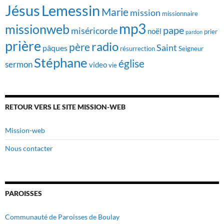
Jésus
Lemessin
Marie
mission
missionnaire
mp3
missionweb
pape
miséricorde
noël
prier
pardon
prière
radio
père
Saint
pâques
résurrection
Seigneur
Stéphane
église
sermon
video
vie
RETOUR VERS LE SITE MISSION-WEB
Mission-web
Nous contacter
PAROISSES
Communauté de Paroisses de Boulay