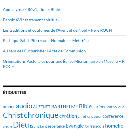
Apocalypse – Révélation – Bible
Benoît XVI : testament spirituel
Les traditions et coutumes de l’Avent et de Noël – Père ROCH
Basilique Saint-Pierre-aux-Nonnains – Metz (4k)
Au sein de l’Eucharistie : l’Acte de Communion
Orientations Pastorales pour une Église Missionnaire en Moselle – P.
ROCH
ÉTIQUETTES
audio
Bible
BARTHELME
amour
carême
AUZENET
catholique
chronique
Christ
chrétien
conférence
chrétiens
coeur
Dieu
homelie
Evangile
françois
foi
Esprit Saint
espérance
creche