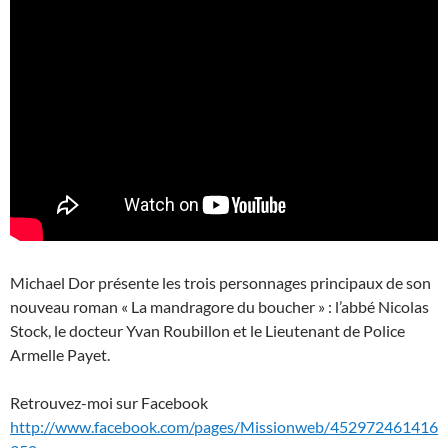
Michael Dor présente les trois personnages principaux de son
nouveau roman « La mandragore du boucher » : l’abbé Nicolas
Stock, le docteur Yvan Roubillon et le Lieutenant de Police
Armelle Payet.
Retrouvez-moi sur Facebook
http://www.facebook.com/pages/Missionweb/452972461416