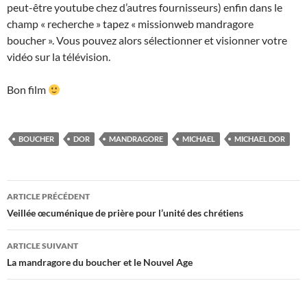
peut-être youtube chez d’autres fournisseurs) enfin dans le
champ « recherche » tapez « missionweb mandragore
boucher ». Vous pouvez alors sélectionner et visionner votre
vidéo sur la télévision.
Bon film
BOUCHER
DOR
MANDRAGORE
MICHAEL
MICHAEL DOR
Navigation
ARTICLE PRÉCÉDENT
des
Veillée œcuménique de prière pour l’unité des chrétiens
articles
ARTICLE SUIVANT
La mandragore du boucher et le Nouvel Age