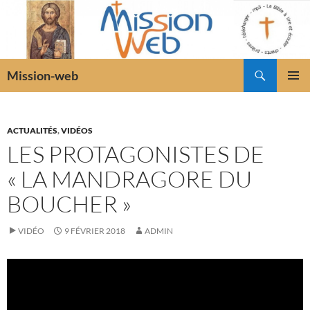
Recherche
Mission-web
ALLER
MENU
AU
PRINCI
CONTENU
ACTUALITÉS
,
VIDÉOS
LES PROTAGONISTES DE
« LA MANDRAGORE DU
BOUCHER »
VIDÉO
9 FÉVRIER 2018
ADMIN