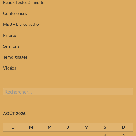
Beaux Textes à méditer
Conférences
Mp3 – Livres audio
Prières
Sermons
Témoignages
Vidéos
Rechercher :
AOÛT 2026
L
M
M
J
V
S
D
1
2