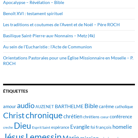
Apocalypse – Révélation – Bible
Benoît XVI : testament spirituel
Les traditions et coutumes de l’Avent et de Noël – Père ROCH
Basilique Saint-Pierre-aux-Nonnains – Metz (4k)
Au sein de l’Eucharistie : l’Acte de Communion
Orientations Pastorales pour une Église Missionnaire en Moselle – P.
ROCH
ÉTIQUETTES
audio
Bible
BARTHELME
amour
carême
AUZENET
catholique
chronique
Christ
chrétien
conférence
chrétiens
coeur
Dieu
homelie
Evangile
françois
foi
Esprit Saint
espérance
creche
Jésus
Lemessin
Marie