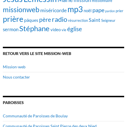
mission
missionnaire
mp3
missionweb
pape
miséricorde
noël
prier
pardon
prière
radio
père
Saint
pâques
résurrection
Seigneur
Stéphane
église
sermon
video
vie
RETOUR VERS LE SITE MISSION-WEB
Mission-web
Nous contacter
PAROISSES
Communauté de Paroisses de Boulay
Communauté de Paroisses Saint Pierre des deux Nied