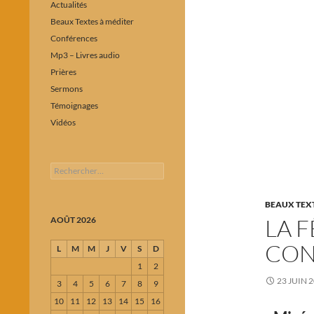
Actualités
Beaux Textes à méditer
Conférences
Mp3 – Livres audio
Prières
Sermons
Témoignages
Vidéos
Rechercher :
BEAUX TEXT
LA 
AOÛT 2026
CON
L
M
M
J
V
S
D
1
2
23 JUIN 
3
4
5
6
7
8
9
10
11
12
13
14
15
16