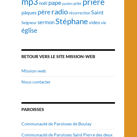
mp3
prière
pape
noël
prier
pardon
radio
père
Saint
pâques
résurrection
Stéphane
sermon
video
vie
Seigneur
église
RETOUR VERS LE SITE MISSION-WEB
Mission-web
Nous contacter
PAROISSES
Communauté de Paroisses de Boulay
Communauté de Paroisses Saint Pierre des deux