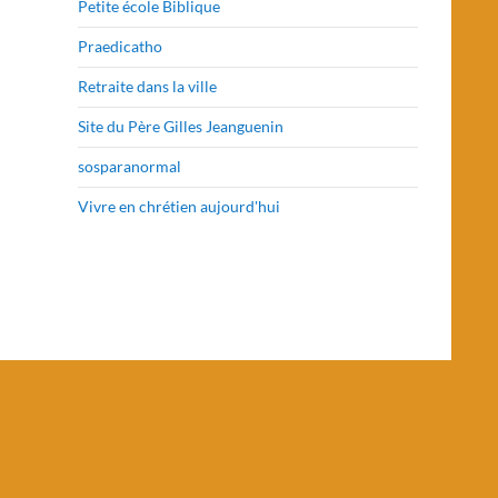
Petite école Biblique
Praedicatho
Retraite dans la ville
Site du Père Gilles Jeanguenin
sosparanormal
Vivre en chrétien aujourd'hui