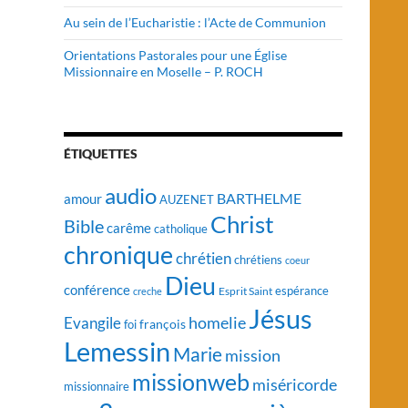
Au sein de l’Eucharistie : l’Acte de Communion
Orientations Pastorales pour une Église
Missionnaire en Moselle – P. ROCH
ÉTIQUETTES
audio
BARTHELME
amour
AUZENET
Christ
Bible
carême
catholique
chronique
chrétien
chrétiens
coeur
Dieu
conférence
Esprit Saint
espérance
creche
Jésus
homelie
Evangile
françois
foi
Lemessin
Marie
mission
missionweb
miséricorde
missionnaire