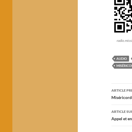
radio.mis
AUDIO
MISÉRICO
Navig
ARTICLE P
des
Miséricord
articl
ARTICLE SU
Appel et e