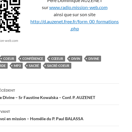
Père Dominique AUZENET
sur
www.radio.mission-web.com
ainsi que sur son site
http://d.auzenet.free.fr/form_00_formations
.php
sion-web.com
COEUR
CONFÉRENCE
CŒEUR
DIVIN
DIVINE
RDE
MP3
SACRÉ
SACRÉ-COEUR
ation
RÉCÉDENT
e Divine – Sr Faustine Kowalska – Conf. P. AUZENET
es
IVANT
nvoi en mission – Homélie du P. Paul BALASSA