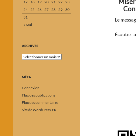
Misér
17
18
19
20
21
22
23
Con
24
25
26
27
28
29
30
31
Le messag
« Mai
Écoutez la
ARCHIVES
Archives
MÉTA
Connexion
Flux des publications
Flux des commentaires
Site de WordPress-FR