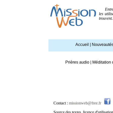
Entrez p
les util
trouvent
Accueil
|
Nouveauté
Prières audio
|
Méditation 
Contact :
missionweb@free.fr
Source des textes, licence d'utilisation