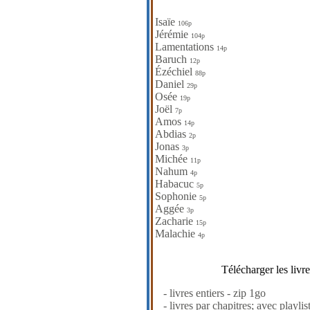
Isaïe
106p
Jérémie
104p
Lamentations
14p
Baruch
12p
Ézéchiel
88p
Daniel
29p
Osée
19p
Joël
7p
Amos
14p
Abdias
2p
Jonas
3p
Michée
11p
Nahum
4p
Habacuc
5p
Sophonie
5p
Aggée
3p
Zacharie
15p
Malachie
4p
Télécharger les livr
- livres entiers - zip 1go
- livres par chapitres; avec playlis