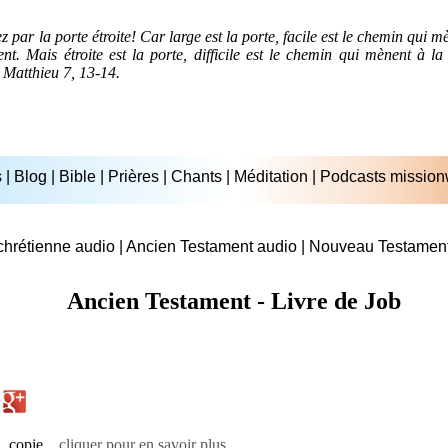
ar la porte étroite! Car large est la porte, facile est le chemin qui m
isent. Mais étroite est la porte, difficile est le chemin qui mènent à 
. Matthieu 7, 13-14.
s
|
Blog
|
Bible
|
Prières
|
Chants
|
Méditation
|
Podcasts mission
chrétienne audio
|
Ancien Testament audio
|
Nouveau Testament
Ancien Testament - Livre de Job
, copie...
cliquer pour en savoir plus...