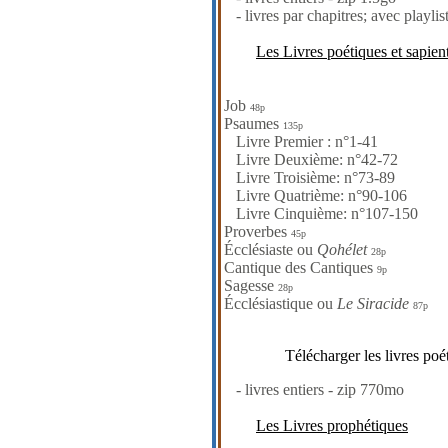
- livres par chapitres; avec playlis
Les Livres poétiques et sapien
Job
48p
Psaumes
135p
Livre Premier : n°1-41
Livre Deuxième: n°42-72
Livre Troisième: n°73-89
Livre Quatrième: n°90-106
Livre Cinquième: n°107-150
Proverbes
45p
Écclésiaste ou
Qohélet
28p
Cantique des Cantiques
9p
Sagesse
28p
Écclésiastique ou
Le Siracide
87p
Télécharger les livres poé
- livres entiers - zip 770mo
Les Livres prophétiques