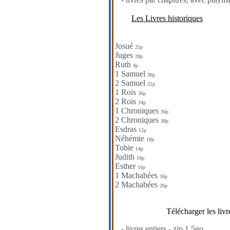
Les Livres historiques
Josué
25p
Juges
28p
Ruth
4p
1 Samuel
36p
2 Samuel
32p
1 Rois
36p
2 Rois
34p
1 Chroniques
30p
2 Chroniques
38p
Esdras
12p
Néhémie
18p
Tobie
14p
Judith
18p
Esther
16p
1 Machabées
36p
2 Machabées
26p
Télécharger les livr
- livres entiers - zip 1.5go