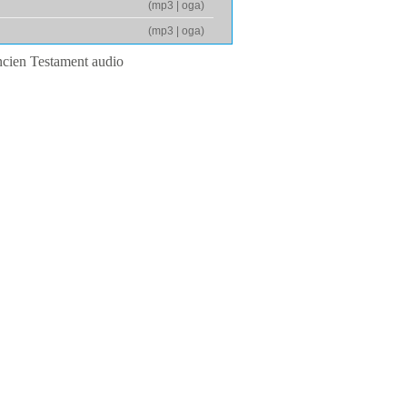
(
mp3
|
oga
)
(
mp3
|
oga
)
ncien Testament audio