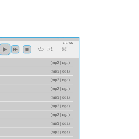
130:56
(
mp3
|
oga
)
(
mp3
|
oga
)
(
mp3
|
oga
)
(
mp3
|
oga
)
(
mp3
|
oga
)
(
mp3
|
oga
)
(
mp3
|
oga
)
(
mp3
|
oga
)
(
mp3
|
oga
)