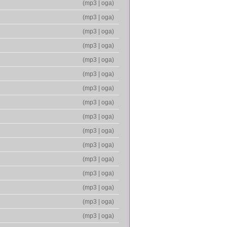
(
mp3
|
oga
)
(
mp3
|
oga
)
(
mp3
|
oga
)
(
mp3
|
oga
)
(
mp3
|
oga
)
(
mp3
|
oga
)
(
mp3
|
oga
)
(
mp3
|
oga
)
(
mp3
|
oga
)
(
mp3
|
oga
)
(
mp3
|
oga
)
(
mp3
|
oga
)
(
mp3
|
oga
)
(
mp3
|
oga
)
(
mp3
|
oga
)
(
mp3
|
oga
)