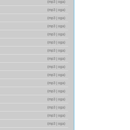
(
mp3
|
oga
)
(
mp3
|
oga
)
(
mp3
|
oga
)
(
mp3
|
oga
)
(
mp3
|
oga
)
(
mp3
|
oga
)
(
mp3
|
oga
)
(
mp3
|
oga
)
(
mp3
|
oga
)
(
mp3
|
oga
)
(
mp3
|
oga
)
(
mp3
|
oga
)
(
mp3
|
oga
)
(
mp3
|
oga
)
(
mp3
|
oga
)
(
mp3
|
oga
)