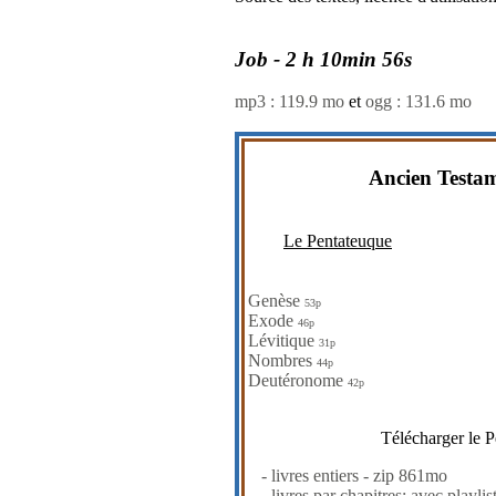
Job - 2 h 10min 56s
mp3 : 119.9 mo
et
ogg : 131.6 mo
Ancien Testa
Le Pentateuque
Genèse
53p
Exode
46p
Lévitique
31p
Nombres
44p
Deutéronome
42p
Télécharger le P
- livres entiers - zip 861mo
- livres par chapitres; avec playlis